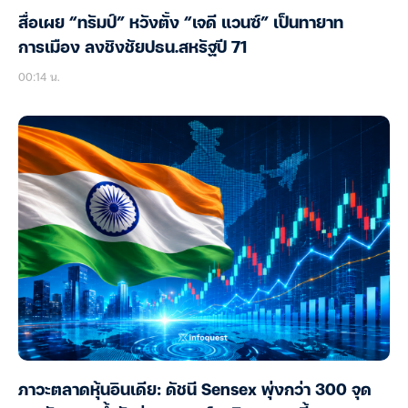
สื่อเผย “ทรัมป์” หวังตั้ง “เจดี แวนซ์” เป็นทายาท
การเมือง ลงชิงชัยปธน.สหรัฐปี 71
00:14 น.
ภาวะตลาดหุ้นอินเดีย: ดัชนี Sensex พุ่งกว่า 300 จุด