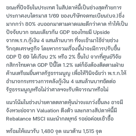
ขณะที่ปัจจัยในประเทศ ในสัปดาห์นี้เป็นช่วงสุดท้ายการ
ประกาศงบไตรมาส 1/69 ของบริษัทจดทะเบียน(บจ.)ซึ่ง
มากกว่า 80% งบออกมาตามคาดและดีกว่าคาด ทำให้เป็น
ปัจจัยบวก ขณะเดียวกัน GDP ของไทยมี Upside
จากพ.ร.ก.กู้เงิน 4 แสนล้านบาท ที่จะเข้ามาใช้จ่ายช่วง
วิกฤตเศรษฐกิจ โดยหากรวมเรื่องนี้น่าจะมีการปรับขึ้น
GDP ปี 69 ได้เกือบ 2% หรือ 2% ขึ้นไป จากที่ศูนย์วิจัย
กสิกรไทยคาด GDP ปีนี้โต 1.2% แต่ก็ยังต้องติดตามฝ่าย
ค้านเตรียมยื่นศาลรัฐธรรมนูญ เพื่อให้วินิจฉัยว่า พ.ร.ก.ให้
อำนาจกระทรวงการคลังกู้เงิน 4 แสนล้านบาทขัดต่อ
รัฐธรรมนูญหรือไม่ว่าศาลฯจะรับพิจารณาหรือไม่
แนวโน้มในช่วงบ่ายคาดตลาดหุ้นน่าจะแกว่งขึ้นลง อาจมี
จังหวะย่อจาก Valuation ตึงตัว และกลางสัปดาห์นี้มี
Rebalance MSCI แนะนำกลยุทธ์ รอย่อค่อยเข้าซื้อ
พร้อมให้แนวรับ 1,480 จุด แนวต้าน 1,515 จุด