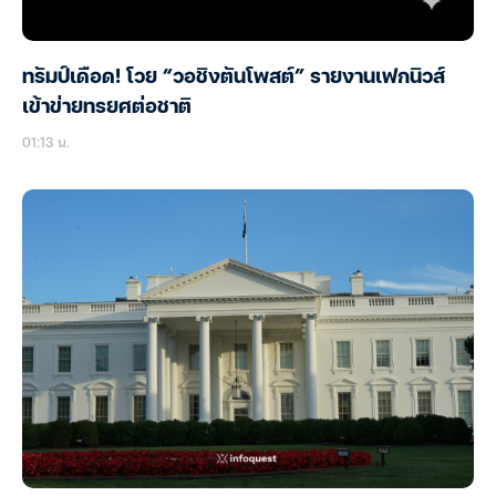
ทรัมป์เดือด! โวย “วอชิงตันโพสต์” รายงานเฟกนิวส์
เข้าข่ายทรยศต่อชาติ
01:13 น.