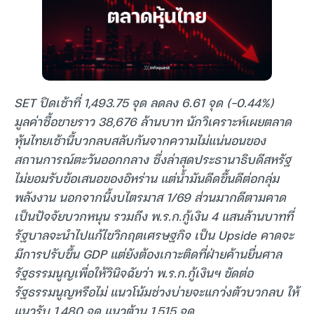
SET ปิดเช้าที่ 1,493.75 จุด ลดลง 6.61 จุด (-0.44%)
มูลค่าซื้อขายราว 38,676 ล้านบาท นักวิเคราะห์เผยตลาด
หุ้นไทยเช้านี้บวกลบสลับกันจากความไม่แน่นอนของ
สถานการณ์ตะวันออกกลาง ซึ่งล่าสุดประธานาธิบดีสหรัฐ
ไม่ยอมรับข้อเสนอของอิหร่าน แต่น้ำมันดีดขึ้นดีต่อกลุ่ม
พลังงาน นอกจากนี้งบไตรมาส 1/69 ส่วนมากดีตามคาด
เป็นปัจจัยบวกหนุน รวมถึง พ.ร.ก.กู้เงิน 4 แสนล้านบาทที่
รัฐบาลจะนำไปแก้ไขวิกฤตเศรษฐกิจ เป็น Upside คาดจะ
มีการปรับขึ้น GDP แต่ยังต้องเกาะติดที่ฝ่ายค้านยื่นศาล
รัฐธรรมนูญเพื่อให้วินิจฉัยว่า พ.ร.ก.กู้เงินฯ ขัดต่อ
รัฐธรรมนูญหรือไม่ แนวโน้มช่วงบ่ายจะแกว่งตัวบวกลบ ให้
แนวรับ 1,480 จุด แนวต้าน 1,515 จุด