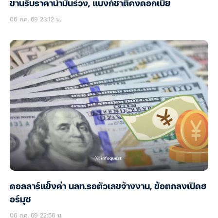
ขานรับราคาน้ำมันร่วง, แบงก์ชาติคงดอกเบี้ย
06 ส.ค. 69 23:12 น.
ดอลลาร์แข็งค่า นลท.รอตัวเลขจ้างงาน, ข้อตกลงเปิดฮ
อร์มุซ
06 ส.ค. 69 22:56 น.