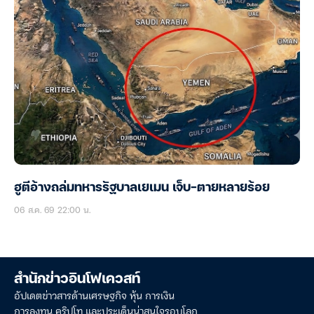
ฮูตีอ้างถล่มทหารรัฐบาลเยเมน เจ็บ-ตายหลายร้อย
06 ส.ค. 69 22:00 น.
สำนักข่าวอินโฟเควสท์
อัปเดตข่าวสารด้านเศรษฐกิจ หุ้น การเงิน
การลงทุน คริปโท และประเด็นน่าสนใจรอบโลก