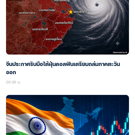
จีนประกาศรับมือไต้ฝุ่นดอลฟินเตรียมถล่มภาคตะวัน
ออก
00:39 น.