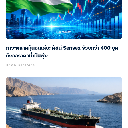
ภาวะตลาดหุ้นอินเดีย: ดัชนี Sensex ร่วงกว่า 400 จุด
กังวลราคาน้ำมันพุ่ง
07 ส.ค. 69 23:47 น.