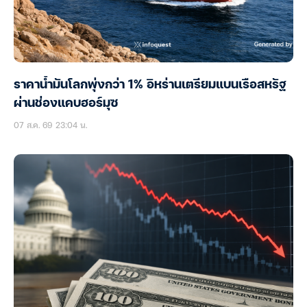
ราคาน้ำมันโลกพุ่งกว่า 1% อิหร่านเตรียมแบนเรือสหรัฐ
ผ่านช่องแคบฮอร์มุซ
07 ส.ค. 69 23:04 น.