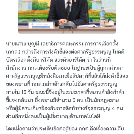
นายแสวง บุญมี เลขาธิการคณะกรรมการการเลือกตั้ง
(กกต.) กล่าวถึงการส่งคำชี้แจงต่อศาลรัฐธรรมนูญ ในคดี
บัตรเลือกตั้งมีบาร์โค้ด และคิวอาร์โค้ด ว่า ในส่วนที่
สำนักงาน กกต.ต้องรับผิดชอบ ในฐานะเป็นผู้ถูกกล่าวหา
ศาลรัฐธรรมนูญมีหนังสือมาเมื่อสัปดาห์ที่แล้วให้ส่งคำชี้แจง
ของพยานที่ กกต.กล่าวอ้างกลับไปยังศาลรัฐธรรมนูญ
ภายใน 15 วัน ขณะนี้จึงอยู่ในระยะเวลาที่พยานกำลังทำคำ
ชี้แจงกลับมา ซึ่งพยานมีจำนวน 5 คน เป็นนักกฎหมาย
หรือผู้มีส่วนเกี่ยวข้องกับการจัดทำร่างรัฐธรรมนูญ 4 คน
ส่วนอีกหนึ่งคนเป็นผู้เชี่ยวชาญด้านเทคโนโลยี
โดยเมื่อถามว่าประเด็นข้อต่อสู้ของ กกต.คือเรื่องความลับ