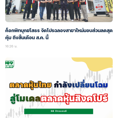
ค็อกพิทบุกยโสธร จัดโปรฉลองสาขาใหม่มอบส่วนลดสุด
คุ้ม ถึงสิ้นเดือน ส.ค. นี้
16:26 น.