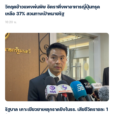
วิกฤตข้าวแพงพ่นพิษ อัตราพึ่งพาอาหารญี่ปุ่นทรุด
เหลือ 37% สวนทางเป้าหมายรัฐ
16:20 น.
รัฐบาล เคาะเยียวยาเหตุกราดยิงในรร. เสียชีวิตรายละ 1