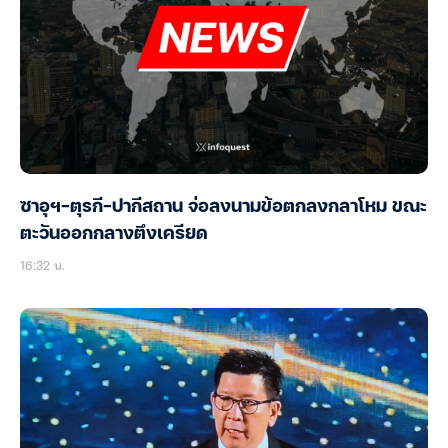
ซาอุฯ-ตุรกี-ปากีสถาน จ่อลงนามข้อตกลงกลาโหม ขณะ
ตะวันออกกลางตึงเครียด
16:32 น.