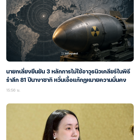
นายกเลี่ยงยืนยัน 3 หลักการไม่ใช้อาวุธนิวเคลียร์ในพิธี
รำลึก 81 ปีนางาซากิ หวั่นเอื้อแก้กฎหมายความมั่นคง
15:56 น.