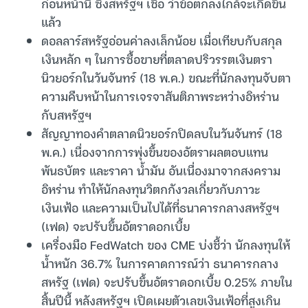
ก่อนหน้านี้ ซึ่งสหรัฐฯ เชื่อ ว่าข้อตกลงใกล้จะเกิดขึ้น
แล้ว
ดอลลาร์สหรัฐอ่อนค่าลงเล็กน้อย เมื่อเทียบกับสกุล
เงินหลัก ๆ ในการซื้อขายที่ตลาดปริวรรตเงินตรา
นิวยอร์กในวันจันทร์ (18 พ.ค.) ขณะที่นักลงทุนจับตา
ความคืบหน้าในการเจรจาสันติภาพระหว่างอิหร่าน
กับสหรัฐฯ
สัญญาทองคำตลาดนิวยอร์กปิดลบในวันจันทร์ (18
พ.ค.) เนื่องจากการพุ่งขึ้นของอัตราผลตอบแทน
พันธบัตร และราคา น้ำมัน อันเนื่องมาจากสงคราม
อิหร่าน ทำให้นักลงทุนวิตกกังวลเกี่ยวกับภาวะ
เงินเฟ้อ และความเป็นไปได้ที่ธนาคารกลางสหรัฐฯ
(เฟด) จะปรับขึ้นอัตราดอกเบี้ย
เครื่องมือ FedWatch ของ CME บ่งชี้ว่า นักลงทุนให้
น้ำหนัก 36.7% ในการคาดการณ์ว่า ธนาคารกลาง
สหรัฐ (เฟด) จะปรับขึ้นอัตราดอกเบี้ย 0.25% ภายใน
สิ้นปีนี้ หลังสหรัฐฯ เปิดเผยตัวเลขเงินเฟ้อที่สูงเกิน