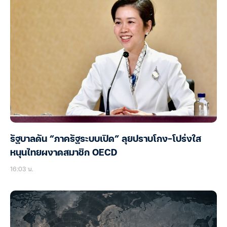
รัฐบาลดัน “ภาครัฐระบบเปิด” ลุยปราบโกง-โปร่งใส
หนุนไทยผงาดสมาชิก OECD
16:03 น.