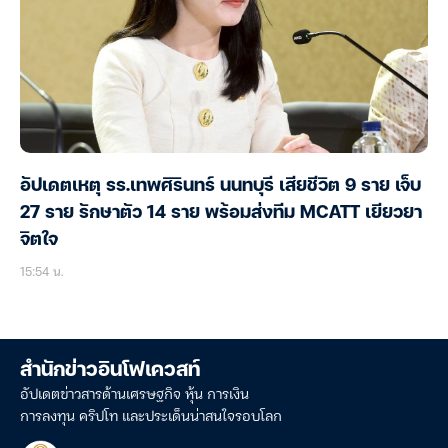
อัปเดตเหตุ รร.เทพศิรินทร์ นนทบุรี เสียชีวิต 9 ราย เจ็บ
27 ราย รักษาตัว 14 ราย พร้อมส่งทีม MCATT เยียวยา
จิตใจ
15:54 น.
สำนักข่าวอินโฟเควสท์
อัปเดตข่าวสารด้านเศรษฐกิจ หุ้น การเงิน
การลงทุน คริปโท และประเด็นน่าสนใจรอบโลก