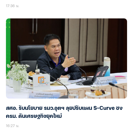
17:36 น.
สศอ. รับนโยบาย รมว.อุตฯ ลุยปรับแผน S-Curve ชง
ครม. ดันเศรษฐกิจยุคใหม่
16:27 น.