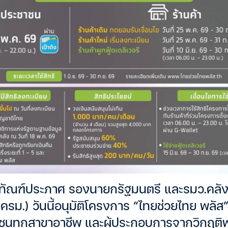
ติทัณฑ์ประภาศ รองนายกรัฐมนตรี และรมว.คลัง เ
ครม.) วันนี้อนุมัติโครงการ “ไทยช่วยไทย พลัส
ชนทุกสาขาอาชีพ และผู้ประกอบการจากวิกฤติพล