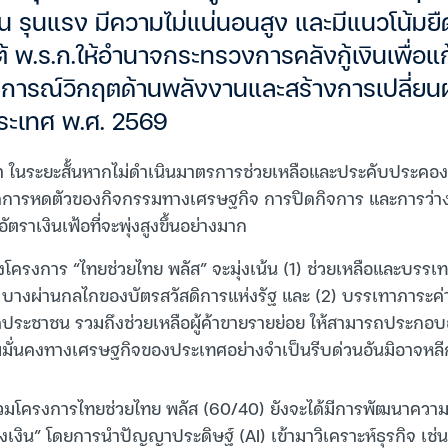
ัน รุนแรง มีความไม่แน่นอนสูง และมีแนวโน้มยืด
ต้ พ.ร.ก.ให้อำนาจกระทรวงการคลังกู้เงินเพื่อ
ารณ์วิกฤตด้านพลังงานและสร้างการเปลี่ยนผ
ะเทศ พ.ศ. 2569
บุว่า ในระยะสั้นหากไม่ดำเนินมาตรการช่วยเหลือและประคับประคอ
กิดการหดตัวของกิจกรรมทางเศรษฐกิจ การปิดกิจการ และการว่างง
ตราเงินเฟ้อที่จะพุ่งสูงขึ้นอย่างมาก
งโครงการ “ไทยช่วยไทย พลัส” จะมุ่งเน้น (1) ช่วยเหลือและบรร
บางผ่านกลไกของบัตรสวัสดิการแห่งรัฐ และ (2) บรรเทาภาระค่า
ประชาชน รวมถึงช่วยเหลือผู้ค้าขายรายย่อย ให้สามารถประกอบอ
ามมั่นคงทางเศรษฐกิจของประเทศอย่างจำเป็นรีบด่วนอันมิอาจหลีกเ
้าร่วมโครงการไทยช่วยไทย พลัส (60/40) ยังจะได้มีการพัฒนาความร
งเงิน” โดยการนำปัญญาประดิษฐ์ (AI) เข้ามาวิเคราะห์ธุรกิจ เช