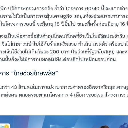
ิท ปลัดกระทรวงการคลัง ย้ำว่า โครงการ 60/40 นี้ จะแตกต่
เพราะไม่ใช่เป็นการกระตุ้นเศรษฐกิจ แต่มุ่งที่จะช่วยบรรเทาภาระค
ิ์ในโครงการรอบนี้ จะมีอายุ 18 ปีขึ้นไป ขณะที่ครั้งก่อนมีอายุ 16 
ยจะเป็นเพื่อการซื้อสินค้าอุปโภคบริโภคที่จำเป็นในชีวิตประจำวัน
ง จึงไม่สามารถนำไปใช้กับร้านเสริมสวย ทำเล็บ นวดตัว หรือสปา
วงเงินใช้จ่ายไม่เกินวันละ 200 บาท (ในส่วนที่รัฐสนับสนุน) และหา
นนั้นก็จะไม่มีการทบยอดไปยังเดือนถัดไปเหมือนรอบก่อน
งการ “ไทยช่วยไทยพลัส”
นกว่า 43 ล้านคนในการแบ่งเบาภาระค่าครองชีพจากวิกฤตเศรษฐก
าทต่อคน ตลอดระยะเวลาโครงการ 4 เดือน ระยะเวลาโครงการ: ตั้งแ