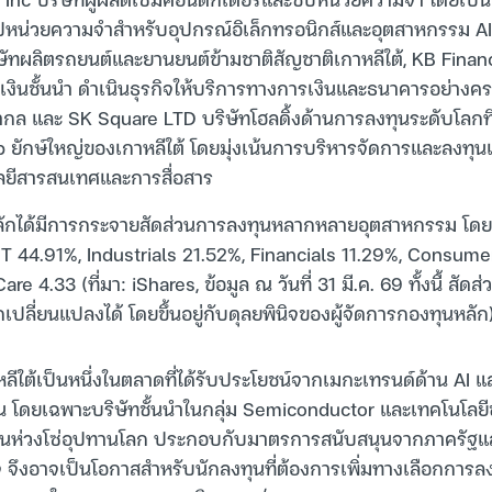
ิปหน่วยความจำสำหรับอุปกรณ์อิเล็กทรอนิกส์และอุตสาหกรรม AI 
ัทผลิตรถยนต์และยานยนต์ข้ามชาติสัญชาติเกาหลีใต้, KB Financi
รเงินชั้นนำ ดำเนินธุรกิจให้บริการทางการเงินและธนาคารอย่างค
ากล และ SK Square LTD บริษัทโฮลดิ้งด้านการลงทุนระดับโลก
p ยักษ์ใหญ่ของเกาหลีใต้ โดยมุ่งเน้นการบริหารจัดการและลงทุนเ
ยีสารสนเทศและการสื่อสาร
ลักได้มีการกระจายสัดส่วนการลงทุนหลากหลายอุตสาหกรรม โดยเ
 IT 44.91%, Industrials 21.52%, Financials 11.29%, Consume
e 4.33 (ที่มา: iShares, ข้อมูล ณ วันที่ 31 มี.ค. 69 ทั้งนี้ สั
ถเปลี่ยนแปลงได้ โดยขึ้นอยู่กับดุลยพินิจของผู้จัดการกองทุนหลัก
หลีใต้เป็นหนึ่งในตลาดที่ได้รับประโยชน์จากเมกะเทรนด์ด้าน AI 
 โดยเฉพาะบริษัทชั้นนำในกลุ่ม Semiconductor และเทคโนโลยีขั้น
ห่วงโซ่อุปทานโลก ประกอบกับมาตรการสนับสนุนจากภาครัฐแ
นใจ จึงอาจเป็นโอกาสสำหรับนักลงทุนที่ต้องการเพิ่มทางเลือกการลง