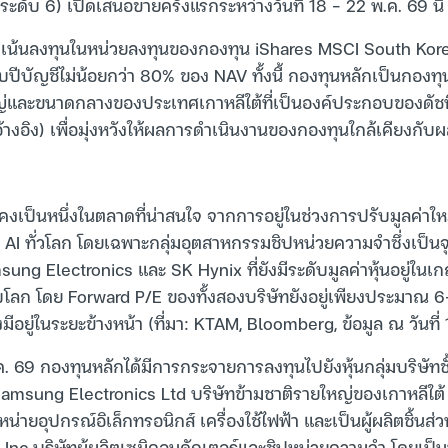
ะดับ 6) เปิดเสนอขายครั้งแรกระหว่างวันที่ 18 – 22 พ.ค. 69 นี้
น้นลงทุนในหน่วยลงทุนของกองทุน iShares MSCI South Kore
บปีบัญชีไม่น้อยกว่า 80% ของ NAV ทั้งนี้ กองทุนหลักเป็นกองทุนอ
ญ่และขนาดกลางของประเทศเกาหลีใต้ที่เป็นองค์ประกอบของดัช
อ้างอิง) เพื่อมุ่งหวังให้ผลการดำเนินงานของกองทุนใกล้เคียงก
ังคงเป็นหนึ่งในตลาดที่น่าสนใจ จากการอยู่ในช่วงการปรับมูลค่
 AI ทั่วโลก โดยเฉพาะกลุ่มอุตสาหกรรมชิปหน่วยความจำซึ่งเป็น
g Electronics และ SK Hynix ที่ยังมีระดับมูลค่าหุ้นอยู่ในเก
ดับโลก โดย Forward P/E ของทั้งสองบริษัทยังอยู่เพียงประมาณ 6-
มีอยู่ในระยะข้างหน้า (ที่มา: KTAM, Bloomberg, ข้อมูล ณ วันที่ 
มี.ค. 69 กองทุนหลักได้มีการกระจายการลงทุนไปยังหุ้นกลุ่มบริษัทช
Samsung Electronics Ltd บริษัทข้ามชาติรายใหญ่ของเกาหลีใต้ ซ
่ายอุปกรณ์อิเล็กทรอนิกส์ เครื่องใช้ไฟฟ้า และเป็นผู้ผลิตชิ้นส่
 Inc บริษัทผู้ผลิตเซมิคอนดักเตอร์และชิปหน่วยความจำ โดยเป็น