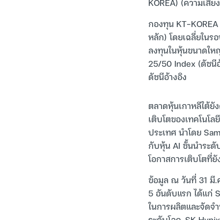
KOREA) (ความเสี่ยงร
กองทุน KT-KOREA เ
หลัก) โดยเฉลี่ยในรอ
ลงทุนในหุ้นขนาดให
25/50 Index (ดัชนี
ดัชนีอ้างอิง
ตลาดหุ้นเกาหลีใต้ย
เติบโตของเทคโนโลยี
ประเทศ นำโดย Samsun
กับหุ้น AI ชั้นนำระ
โอกาสการเติบโตที่ยัง
ข้อมูล ณ วันที่ 31 
5 อันดับแรก ได้แก่ 
ในการผลิตและจัดจำหน
ระดับโลก, SK Hynix