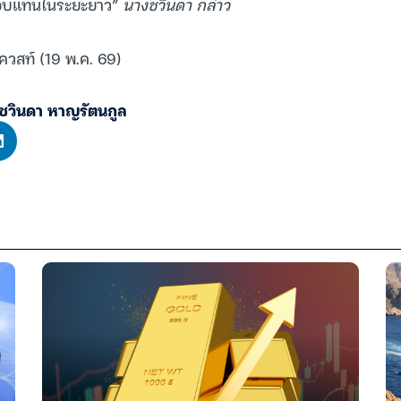
อบแทนในระยะยาว”
นางชวินดา กล่าว
ควสท์ (19 พ.ค. 69)
ชวินดา หาญรัตนกูล