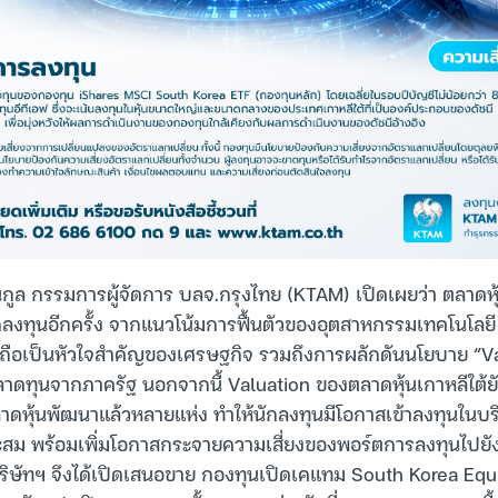
ูล กรรมการผู้จัดการ บลจ.กรุงไทย (KTAM) เปิดเผยว่า ตลาดหุ้
งทุนอีกครั้ง จากแนวโน้มการฟื้นตัวของอุตสาหกรรมเทคโนโลยี
งถือเป็นหัวใจสำคัญของเศรษฐกิจ รวมถึงการผลักดันนโยบาย “
ลาดทุนจากภาครัฐ นอกจากนี้ Valuation ของตลาดหุ้นเกาหลีใต้ยังอ
ลาดหุ้นพัฒนาแล้วหลายแห่ง ทำให้นักลงทุนมีโอกาสเข้าลงทุนในบร
ะสม พร้อมเพิ่มโอกาสกระจายความเสี่ยงของพอร์ตการลงทุนไปยังเ
ริษัทฯ จึงได้เปิดเสนอขาย กองทุนเปิดเคแทม South Korea Equ