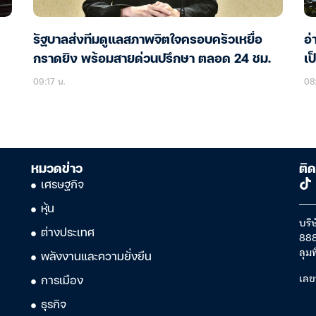
รัฐบาลส่งทีมดูแลสภาพจิตใจครอบครัวเหยื่อ
อ่
กราดยิง พร้อมสายด่วนปรึกษา ตลอด 24 ชม.
เป
09:17 น.
08
หมวดข่าว
ติด
เศรษฐกิจ
หุ้น
บริษ
ต่างประเทศ
888
ลุม
พลังงานและความยั่งยืน
เลข
การเมือง
ธุรกิจ