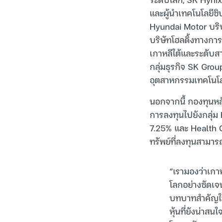
และผู้นำเทคโนโลยีช
Hyundai Motor บริษ
บริษัทโฮลดิ้งทางกา
เกาหลีใต้และระดับส
กลุ่มธุรกิจ SK Grou
อุตสาหกรรมเทคโนโล
นอกจากนี้ กองทุนห
การลงทุนไปยังกลุ่ม
7.25% และ Health Car
ทรัพย์ที่ลงทุนสามาร
“เรามองว่าเกา
โลกอย่างชัดเจน
บทบาทสำคัญใน
หุ้นที่ยังน่าส