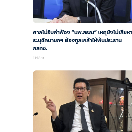
ศาลไม่รับคำฟ้อง “นพ.สรณ” เหตุยังไม่เสียห
ระบุชัดนายกฯ ต้องทูลเกล้าให้พ้นประธาน
กสทช.
11:13 น.