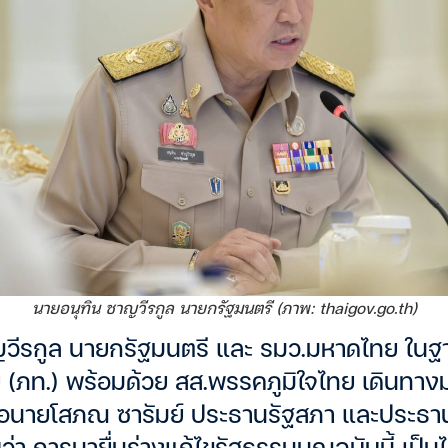
นายอนุทิน ชาญวีรกูล นายกรัฐมนตรี (ภาพ: thaigov.go.th)
วีรกูล นายกรัฐมนตรี และ รมว.มหาดไทย ในฐา
 (ภท.) พร้อมด้วย สส.พรรคภูมิใจไทย เดินทางมา
่อนายโสภณ ซารัมย์ ประธานรัฐสภา และประธา