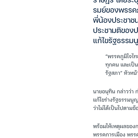
ราษฎร โดยระบุ
รมย์ของพรรคภู
พี่น้องประชาช
ประชามติของปร
แก้ไขรัฐธรรม
“พรรคภูมิใจไ
ทุกคน และเป็น
รัฐสภา” หัวหน
นายอนุทิน กล่าวว่า 
แก้ไขร่างรัฐธรรมนูญ
ว่าไม่ได้เป็นไปตามข้อ
พร้อมให้เหตุผลของก
พรรคการเมือง พรรค