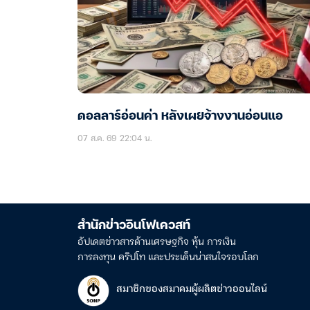
ดอลลาร์อ่อนค่า หลังเผยจ้างงานอ่อนแอ
07 ส.ค. 69 22:04 น.
สำนักข่าวอินโฟเควสท์
อัปเดตข่าวสารด้านเศรษฐกิจ หุ้น การเงิน
การลงทุน คริปโท และประเด็นน่าสนใจรอบโลก
สมาชิกของสมาคมผู้ผลิตข่าวออนไลน์