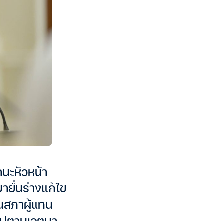
นะหัวหน้า
ยื่นร่างแก้ไข
นสภาผู้แทน