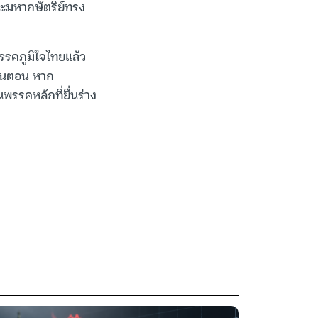
มหากษัตริย์ทรง
รรคภูมิใจไทยแล้ว
ั้นตอน หาก
พรรคหลักที่ยื่นร่าง