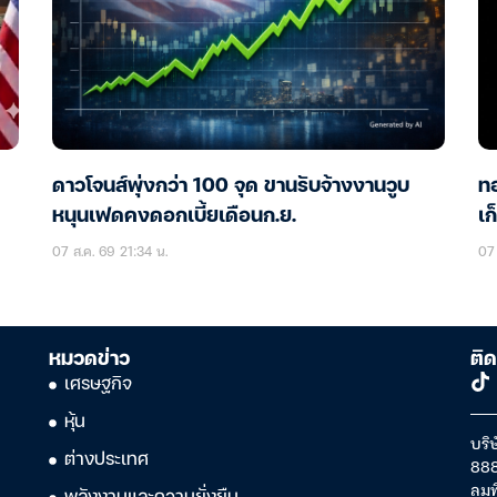
ดาวโจนส์พุ่งกว่า 100 จุด ขานรับจ้างงานวูบ
ทอ
หนุนเฟดคงดอกเบี้ยเดือนก.ย.
เก
07 ส.ค. 69 21:34 น.
07 
หมวดข่าว
ติด
เศรษฐกิจ
หุ้น
บริษ
ต่างประเทศ
888
ลุม