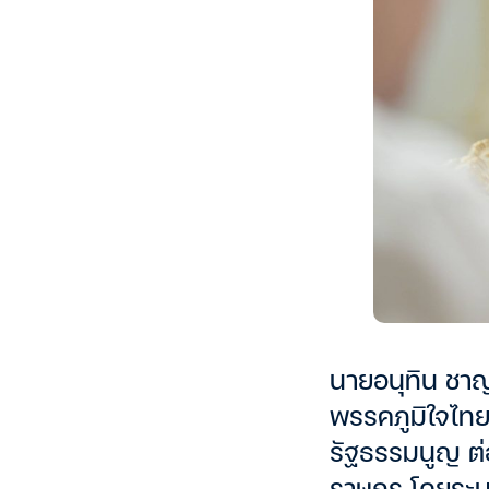
นายอนุทิน ชาญ
พรรคภูมิใจไทย
รัฐธรรมนูญ ต