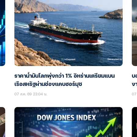
ราคาน้ำมันโลกพุ่งกว่า 1% อิหร่านเตรียมแบน
บอ
เรือสหรัฐผ่านช่องแคบฮอร์มุซ
ง
07 ส.ค. 69 23:04 น.
07 