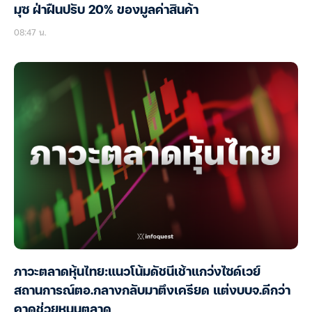
มุซ ฝ่าฝืนปรับ 20% ของมูลค่าสินค้า
08:47 น.
ภาวะตลาดหุ้นไทย:แนวโน้มดัชนีเช้าแกว่งไซด์เวย์
สถานการณ์ตอ.กลางกลับมาตึงเครียด แต่งบบจ.ดีกว่า
คาดช่วยหนุนตลาด