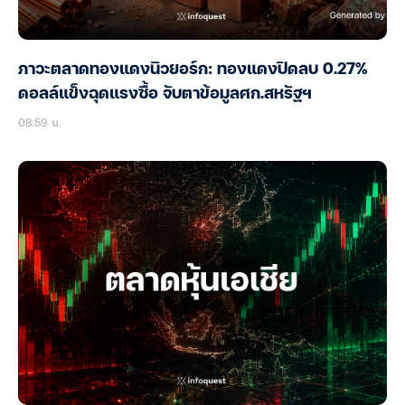
ภาวะตลาดทองแดงนิวยอร์ก: ทองแดงปิดลบ 0.27%
ดอลล์แข็งฉุดแรงซื้อ จับตาข้อมูลศก.สหรัฐฯ
08:59 น.