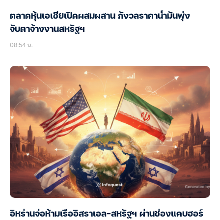
ตลาดหุ้นเอเชียเปิดผสมผสาน กังวลราคาน้ำมันพุ่ง
จับตาจ้างงานสหรัฐฯ
08:54 น.
อิหร่านจ่อห้ามเรืออิสราเอล-สหรัฐฯ ผ่านช่องแคบฮอร์