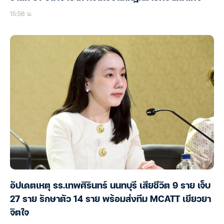
15:56 น.
อัปเดตเหตุ รร.เทพศิรินทร์ นนทบุรี เสียชีวิต 9 ราย เจ็บ
27 ราย รักษาตัว 14 ราย พร้อมส่งทีม MCATT เยียวยา
จิตใจ