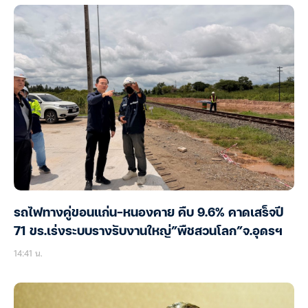
รถไฟทางคู่ขอนแก่น-หนองคาย คืบ 9.6% คาดเสร็จปี
71 ขร.เร่งระบบรางรับงานใหญ่”พืชสวนโลก”จ.อุดรฯ
14:41 น.