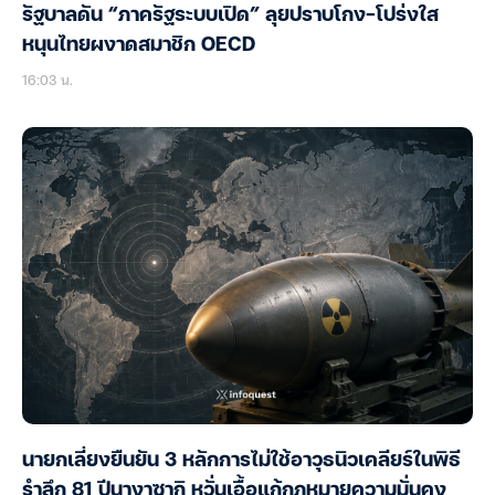
รัฐบาลดัน “ภาครัฐระบบเปิด” ลุยปราบโกง-โปร่งใส
หนุนไทยผงาดสมาชิก OECD
16:03 น.
นายกเลี่ยงยืนยัน 3 หลักการไม่ใช้อาวุธนิวเคลียร์ในพิธี
รำลึก 81 ปีนางาซากิ หวั่นเอื้อแก้กฎหมายความมั่นคง