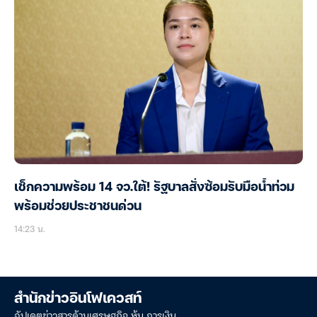
เช็กความพร้อม 14 จว.ใต้! รัฐบาลสั่งซ้อมรับมือน้ำท่วม
พร้อมช่วยประชาชนด่วน
14:23 น.
สำนักข่าวอินโฟเควสท์
อัปเดตข่าวสารด้านเศรษฐกิจ หุ้น การเงิน