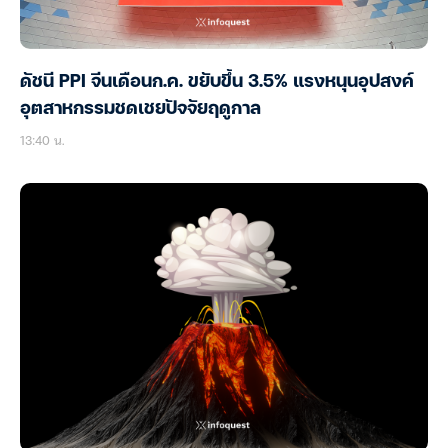
ดัชนี PPI จีนเดือนก.ค. ขยับขึ้น 3.5% แรงหนุนอุปสงค์
อุตสาหกรรมชดเชยปัจจัยฤดูกาล
13:40 น.