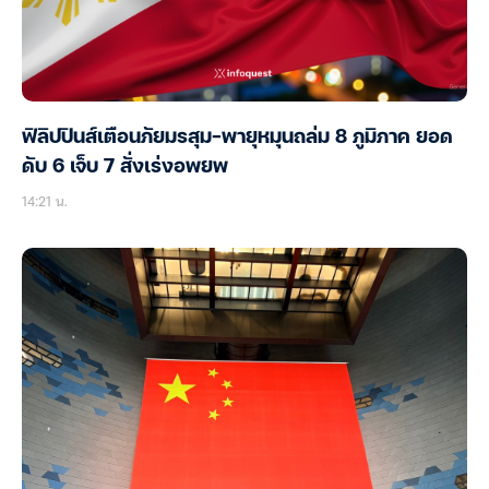
ฟิลิปปินส์เตือนภัยมรสุม-พายุหมุนถล่ม 8 ภูมิภาค ยอด
ดับ 6 เจ็บ 7 สั่งเร่งอพยพ
14:21 น.