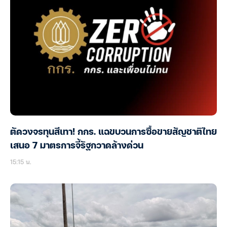
ตัดวงจรทุนสีเทา! กกร. แฉขบวนการซื้อขายสัญชาติไทย
เสนอ 7 มาตรการจี้รัฐกวาดล้างด่วน
15:15 น.