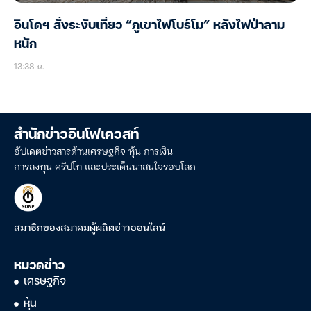
อินโดฯ สั่งระงับเที่ยว “ภูเขาไฟโบร์โม” หลังไฟป่าลาม
หนัก
13:38 น.
สำนักข่าวอินโฟเควสท์
อัปเดตข่าวสารด้านเศรษฐกิจ หุ้น การเงิน
การลงทุน คริปโท และประเด็นน่าสนใจรอบโลก
สมาชิกของสมาคมผู้ผลิตข่าวออนไลน์
หมวดข่าว
เศรษฐกิจ
หุ้น