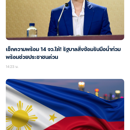
เช็กความพร้อม 14 จว.ใต้! รัฐบาลสั่งซ้อมรับมือน้ำท่วม
พร้อมช่วยประชาชนด่วน
14:23 น.