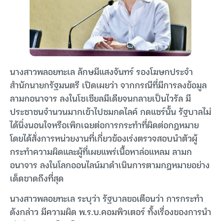
นางสาวพลอยทะเล ลักษมีแสงจันทร์ รองโฆษกประจำ
สำนักนายกรัฐมนตรี เปิดเผยว่า จากกรณีที่มีการลงข้อมูล
ลามกอนาจาร ลงในโซเชียลมีเดียจนกลายเป็นไวรัล มี
ประชาชนจำนวนมากเข้าไปชมกดไลค์ กดแชร์นั้น รัฐบาลไม่
ได้นิ่งนอนใจหรือเพิกเฉยต่อการกระทำที่ผิดต่อกฎหมาย
โดยได้สั่งการหน่วยงานที่เกี่ยวข้องเร่งตรวจสอบนำตัวผู้
กระทำความผิดและผู้ที่เผยแพร่เนื้อหาล่อแหลม ลามก
อนาจาร ลงในโลกออนไลน์มาดำเนินการตามกฎหมายอย่าง
เด็ดขาดถึงที่สุด
นางสาวพลอยทะเล ระบุว่า รัฐบาลขอเตือนว่า การกระทำ
ดังกล่าว มีความผิด พ.ร.บ.คอมพิวเตอร์ ทั้งเรื่องของการนำ