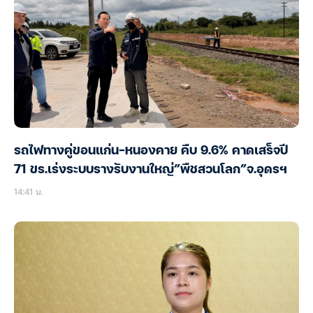
รถไฟทางคู่ขอนแก่น-หนองคาย คืบ 9.6% คาดเสร็จปี
71 ขร.เร่งระบบรางรับงานใหญ่”พืชสวนโลก”จ.อุดรฯ
14:41 น.