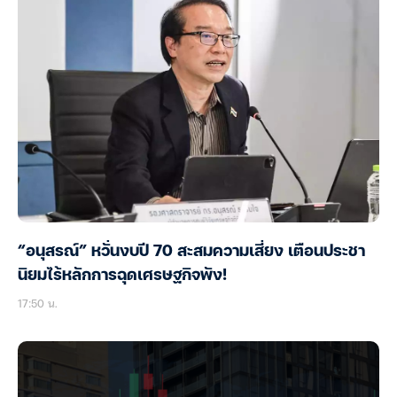
“อนุสรณ์” หวั่นงบปี 70 สะสมความเสี่ยง เตือนประชา
นิยมไร้หลักการฉุดเศรษฐกิจพัง!
17:50 น.