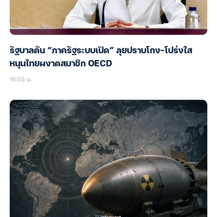
รัฐบาลดัน “ภาครัฐระบบเปิด” ลุยปราบโกง-โปร่งใส
หนุนไทยผงาดสมาชิก OECD
16:03 น.