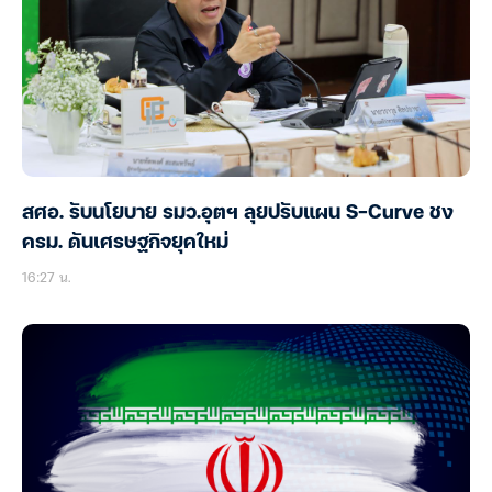
สศอ. รับนโยบาย รมว.อุตฯ ลุยปรับแผน S-Curve ชง
ครม. ดันเศรษฐกิจยุคใหม่
16:27 น.