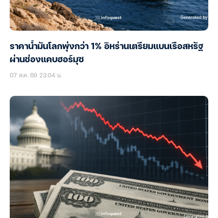
ราคาน้ำมันโลกพุ่งกว่า 1% อิหร่านเตรียมแบนเรือสหรัฐ
ผ่านช่องแคบฮอร์มุซ
07 ส.ค. 69 23:04 น.