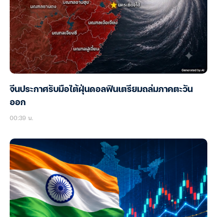
จีนประกาศรับมือไต้ฝุ่นดอลฟินเตรียมถล่มภาคตะวัน
ออก
00:39 น.