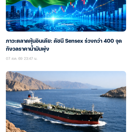
ภาวะตลาดหุ้นอินเดีย: ดัชนี Sensex ร่วงกว่า 400 จุด
กังวลราคาน้ำมันพุ่ง
07 ส.ค. 69 23:47 น.