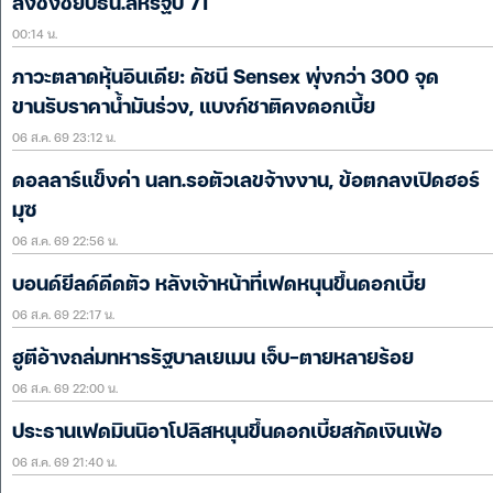
ลงชิงชัยปธน.สหรัฐปี 71
00:14 น.
ภาวะตลาดหุ้นอินเดีย: ดัชนี Sensex พุ่งกว่า 300 จุด
ขานรับราคาน้ำมันร่วง, แบงก์ชาติคงดอกเบี้ย
06 ส.ค. 69 23:12 น.
ดอลลาร์แข็งค่า นลท.รอตัวเลขจ้างงาน, ข้อตกลงเปิดฮอร์
มุซ
06 ส.ค. 69 22:56 น.
บอนด์ยีลด์ดีดตัว หลังเจ้าหน้าที่เฟดหนุนขึ้นดอกเบี้ย
06 ส.ค. 69 22:17 น.
ฮูตีอ้างถล่มทหารรัฐบาลเยเมน เจ็บ-ตายหลายร้อย
06 ส.ค. 69 22:00 น.
ประธานเฟดมินนิอาโปลิสหนุนขึ้นดอกเบี้ยสกัดเงินเฟ้อ
06 ส.ค. 69 21:40 น.