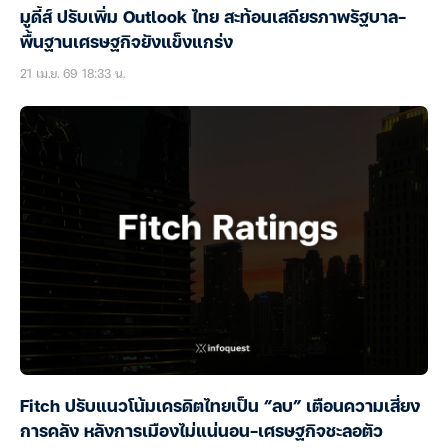
มูดี้ส์ ปรับเพิ่ม Outlook ไทย สะท้อนเสถียรภาพรัฐบาล-
พื้นฐานเศรษฐกิจยังแข็งแกร่ง
21 เม.ย. 69 18:33 น.
Fitch ปรับแนวโน้มเครดิตไทยเป็น “ลบ” เตือนความเสี่ยง
การคลัง หลังการเมืองไม่แน่นอน-เศรษฐกิจชะลอตัว