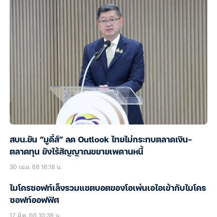
สบน.ยัน “มูดี้ส์” ลด Outlook ไทยไม่กระทบตลาดเงิน-
ตลาดทุน ยังไร้สัญญาณขยายเพดานหนี้
30 เม.ย. 68 16:18 น.
ไมโครซอฟท์เล็งรวมแชตบอตของโอเพ่นเอไอเข้ากับไมโคร
ซอฟท์ออฟฟิศ
17 มี.ค. 66 10:39 น.