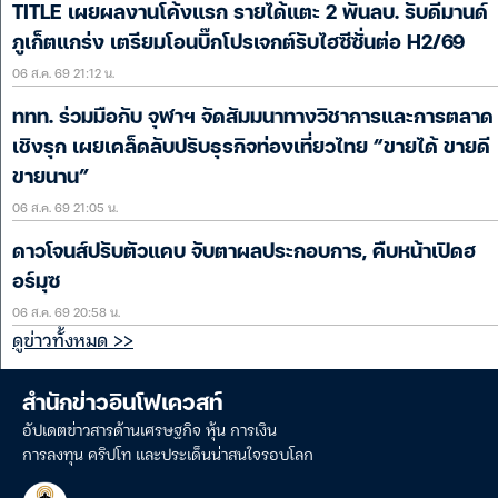
TITLE เผยผลงานโค้งแรก รายได้แตะ 2 พันลบ. รับดีมานด์
ภูเก็ตแกร่ง เตรียมโอนบิ๊กโปรเจกต์รับไฮซีซั่นต่อ H2/69
06 ส.ค. 69 21:12 น.
ททท. ร่วมมือกับ จุฬาฯ จัดสัมมนาทางวิชาการและการตลาด
เชิงรุก เผยเคล็ดลับปรับธุรกิจท่องเที่ยวไทย “ขายได้ ขายดี
ขายนาน”
06 ส.ค. 69 21:05 น.
ดาวโจนส์ปรับตัวแคบ จับตาผลประกอบการ, คืบหน้าเปิดฮ
อร์มุซ
06 ส.ค. 69 20:58 น.
ดูข่าวทั้งหมด >>
สำนักข่าวอินโฟเควสท์
อัปเดตข่าวสารด้านเศรษฐกิจ หุ้น การเงิน
การลงทุน คริปโท และประเด็นน่าสนใจรอบโลก