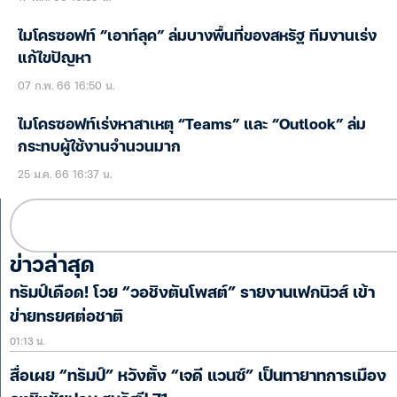
ไมโครซอฟท์ “เอาท์ลุค” ล่มบางพื้นที่ของสหรัฐ ทีมงานเร่ง
แก้ไขปัญหา
07 ก.พ. 66 16:50 น.
ไมโครซอฟท์เร่งหาสาเหตุ “Teams” และ “Outlook” ล่ม
กระทบผู้ใช้งานจำนวนมาก
25 ม.ค. 66 16:37 น.
ข่าวล่าสุด
ทรัมป์เดือด! โวย “วอชิงตันโพสต์” รายงานเฟกนิวส์ เข้า
ข่ายทรยศต่อชาติ
01:13 น.
สื่อเผย “ทรัมป์” หวังตั้ง “เจดี แวนซ์” เป็นทายาทการเมือง