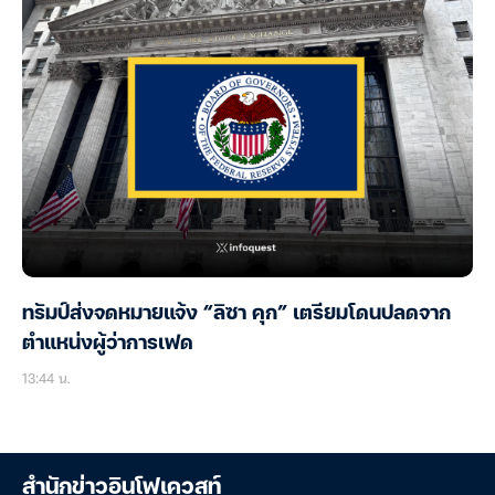
ทรัมป์ส่งจดหมายแจ้ง “ลิซา คุก” เตรียมโดนปลดจาก
ตำแหน่งผู้ว่าการเฟด
13:44 น.
สำนักข่าวอินโฟเควสท์