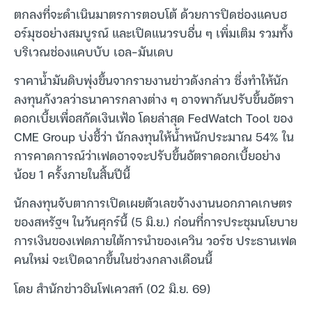
ตกลงที่จะดำเนินมาตรการตอบโต้ ด้วยการปิดช่องแคบฮ
อร์มุซอย่างสมบูรณ์ และเปิดแนวรบอื่น ๆ เพิ่มเติม รวมทั้ง
บริเวณช่องแคบบับ เอล-มันเดบ
ราคาน้ำมันดิบพุ่งขึ้นจากรายงานข่าวดังกล่าว ซึ่งทำให้นัก
ลงทุนกังวลว่าธนาคารกลางต่าง ๆ อาจพากันปรับขึ้นอัตรา
ดอกเบี้ยเพื่อสกัดเงินเฟ้อ โดยล่าสุด FedWatch Tool ของ
CME Group บ่งชี้ว่า นักลงทุนให้น้ำหนักประมาณ 54% ใน
การคาดการณ์ว่าเฟดอาจจะปรับขึ้นอัตราดอกเบี้ยอย่าง
น้อย 1 ครั้งภายในสิ้นปีนี้
นักลงทุนจับตาการเปิดเผยตัวเลขจ้างงานนอกภาคเกษตร
ของสหรัฐฯ ในวันศุกร์นี้ (5 มิ.ย.) ก่อนที่การประชุมนโยบาย
การเงินของเฟดภายใต้การนำของเควิน วอร์ช ประธานเฟด
คนใหม่ จะเปิดฉากขึ้นในช่วงกลางเดือนนี้
โดย สำนักข่าวอินโฟเควสท์ (02 มิ.ย. 69)