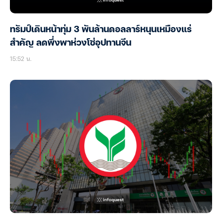
ทรัมป์เดินหน้าทุ่ม 3 พันล้านดอลลาร์หนุนเหมืองแร่
สำคัญ ลดพึ่งพาห่วงโซ่อุปทานจีน
15:52 น.