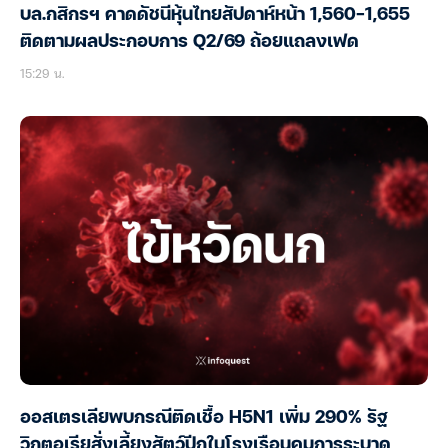
บล.กสิกรฯ คาดดัชนีหุ้นไทยสัปดาห์หน้า 1,560-1,655
ติดตามผลประกอบการ Q2/69 ถ้อยแถลงเฟด
15:29 น.
ออสเตรเลียพบกรณีติดเชื้อ H5N1 เพิ่ม 290% รัฐ
วิกตอเรียสั่งเลี้ยงสัตว์ปีกในโรงเรือนคุมการระบาด