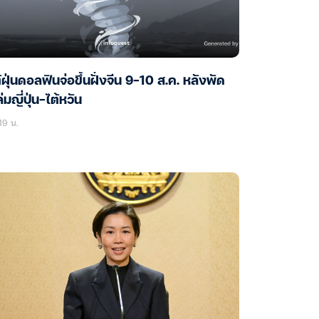
้ฝุ่นดอลฟินจ่อขึ้นฝั่งจีน 9-10 ส.ค. หลังพัด
่มญี่ปุ่น-ไต้หวัน
19 น.