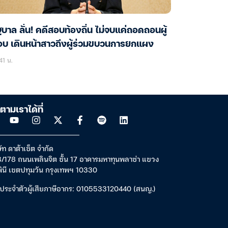
ฐบาล ลั่น! คดีสอบท้องถิ่น ไม่จบแค่ถอดถอนผู้
บ เดินหน้าสาวถึงผู้ร่วมขบวนการยกแผง
41 น.
ตามเราได้ที่
ัท ดาต้าเซ็ต จำกัด
/178 ถนนเพลินจิต ชั้น 17 อาคารมหาทุนพลาซ่า แขวง
พินี เขตปทุมวัน กรุงเทพฯ 10330
ประจำตัวผู้เสียภาษีอากร: 0105533120440 (สนญ.)