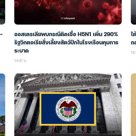
0-
ออสเตรเลียพบกรณีติดเชื้อ H5N1 เพิ่ม 290%
ไต
รัฐวิกตอเรียสั่งเลี้ยงสัตว์ปีกในโรงเรือนคุมการ
ถล
ระบาด
14:
14:41 น.