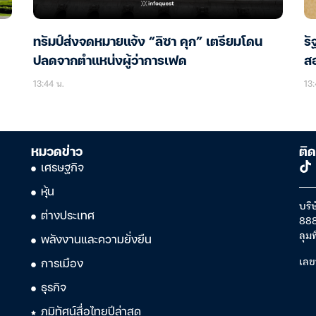
ทรัมป์ส่งจดหมายแจ้ง “ลิซา คุก” เตรียมโดน
รั
ปลดจากตำแหน่งผู้ว่าการเฟด
สอ
13:44 น.
13:
หมวดข่าว
ติด
เศรษฐกิจ
หุ้น
บริษ
ต่างประเทศ
888
ลุม
พลังงานและความยั่งยืน
เลข
การเมือง
ธุรกิจ
ภูมิทัศน์สื่อไทยปีล่าสุด