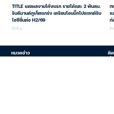
TITLE เผยผลงานโค้งแรก รายได้แตะ 2 พันลบ.
ทท
รับดีมานด์ภูเก็ตแกร่ง เตรียมโอนบิ๊กโปรเจกต์รับ
แล
ไฮซีซั่นต่อ H2/69
ท่
21:12 น.
21:
หมวดข่าว
ติด
เศรษฐกิจ
หุ้น
บริษ
ต่างประเทศ
888
ลุม
พลังงานและความยั่งยืน
เลข
การเมือง
ธุรกิจ
ภูมิทัศน์สื่อไทยปีล่าสุด