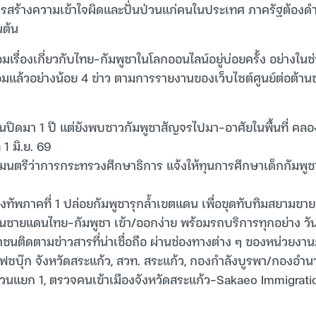
ป็นการสร้างความเข้าใจผิดและปั่นป่วนแก่คนในประเทศ ภาครัฐต้อ
นต้น
เรื่องเกี่ยวกับไทย-กัมพูชาในโลกออนไลน์อยู่บ่อยครั้ง อย่างในช่ว
มแล้วอย่างน้อย 4 ข่าว ตามการรายงานของเว็บไซต์ศูนย์ต่อต้า
านปิดมา 1 ปี แต่ยังพบชาวกัมพูชาสัญจรไปมา-อาศัยในพื้นที่ คลอ
่ 1 มิ.ย. 69
ฐมนตรีว่าการกระทรวงศึกษาธิการ แจ้งให้ทุนการศึกษาเด็กกัมพูชา
ทัพภาคที่ 1 ปล่อยกัมพูชารุกล้ำเขตแดน เพื่อขุดทับทิมสยามขาย วั
นชายแดนไทย-กัมพูชา เข้า/ออกง่าย พร้อมรถบริการทุกอย่าง วันที
ชาชนติดตามข่าวสารที่น่าเชื่อถือ ผ่านช่องทางต่าง ๆ ของหน่วยงาน
ฟซบุ๊ก จังหวัดสระแก้ว, สวท. สระแก้ว, กองกำลังบูรพา/กองอ
ส่วนแยก 1, ตรวจคนเข้าเมืองจังหวัดสระแก้ว-Sakaeo Immigrat