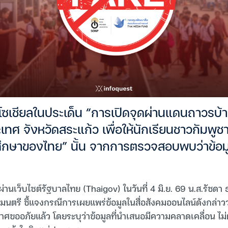
ซเชียลในประเด็น “การเปิดจุดผ่านแดนถาวรบ้
ศ จังหวัดสระแก้ว เพื่อให้นักเรียนชาวกัมพูช
กษาของไทย” นั้น จากการตรวจสอบพบว่าข้อมูล
านเว็บไซต์รัฐบาลไทย (Thaigov) ในวันที่ 4 มิ.ย. 69 น.ส.รัชดา
นตรี ชี้แจงกรณีการเผยแพร่ข้อมูลในสื่อสังคมออนไลน์ดังกล่าวว
ศขออภัยแล้ว โดยระบุว่าข้อมูลที่นำเสนอมีความคลาดเคลื่อน ไม่