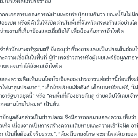
ามเข้าใจผิดแก่ประชาชน
 ออกเอกสารแถลงการณ์ผ่านเพจเฟซบุ๊กเช่นกันว่า ขณะนี้ยังไม่ม
เปต หรือมีคำสั่งให้เปิดด่านในพื้นที่จังหวัดสระแก้วแต่อย่าง
ยงานที่เกี่ยวข้องและเชื่อถือได้ เพื่อป้องกันการเข้าใจผิด
ำสำนักนายกรัฐมนตรี ยังระบุว่าเรื่องชายแดนเป็นประเด็นอ่อน
ะความเชื่อมั่นในพื้นที่ ผู้ทำเพจข่าวสารหรือผู้เผยแพร่ข้อมูลสา
ขยายผลจนทำให้สังคมเข้าใจผิด
ดงความคิดเห็นบนโลกโซเชียลของประชาชนต่อข่าวนี้ก่อนที่จะม
อาไฟมาสุมประเทศ”, “เด็กไทยเรียนเสียตังค์ เด็กเขมรเรียนฟรี, “ไม
ารัฐบาลชุดนี้” หรือ “คนพื้นที่ต้องช่วยกันดู ถ่ายคลิปไว้เลยเจ้
ธิลูกหลานไทยไปหมด” เป็นต้น
่าข้อมูลดังกล่าวเป็นข่าวปลอม จึงมีการออกมาแสดงความเห็นว่
มูลเท็จ เนื่องจากเป็นการสร้างความเสียหายและความเข้าใจผิด อาท
 เป็นสื่อต้องมีจริยธรรม”, “ต้องมีบทลงโทษ จะมาโพสต์เอาย