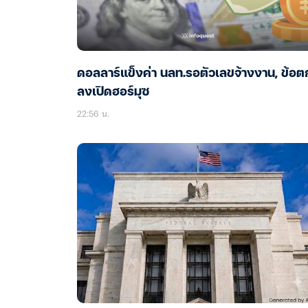
ดอลลาร์แข็งค่า นลท.รอตัวเลขจ้างงาน, ข้อต
ลงเปิดฮอร์มุซ
22:56 น.