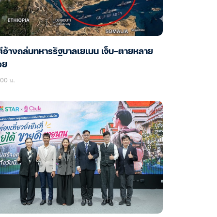
ตีอ้างถล่มทหารรัฐบาลเยเมน เจ็บ-ตายหลาย
อย
:00 น.