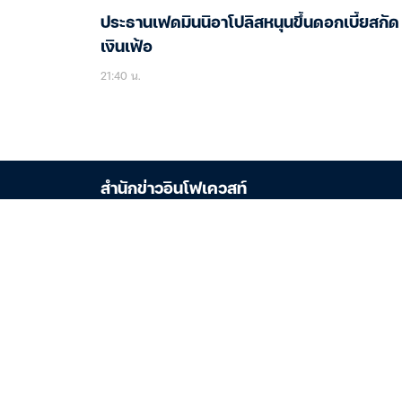
ประธานเฟดมินนิอาโปลิสหนุนขึ้นดอกเบี้ยสกัด
เงินเฟ้อ
21:40 น.
สำนักข่าวอินโฟเควสท์
อัปเดตข่าวสารด้านเศรษฐกิจ หุ้น การเงิน
การลงทุน คริปโท และประเด็นน่าสนใจรอบโลก
สมาชิกของสมาคมผู้ผลิตข่าวออนไลน์