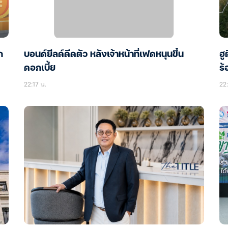
ก
บอนด์ยีลด์ดีดตัว หลังเจ้าหน้าที่เฟดหนุนขึ้น
ฮู
ดอกเบี้ย
ร้
22:17 น.
22