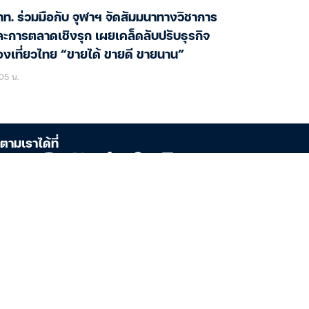
ท. ร่วมมือกับ จุฬาฯ จัดสัมมนาทางวิชาการ
ะการตลาดเชิงรุก เผยเคล็ดลับปรับธุรกิจ
องเที่ยวไทย “ขายได้ ขายดี ขายนาน”
05 น.
ตามเราได้ที่
ัท ดาต้าเซ็ต จำกัด
/178 ถนนเพลินจิต ชั้น 17 อาคารมหาทุนพลาซ่า แขวง
พินี เขตปทุมวัน กรุงเทพฯ 10330
ประจำตัวผู้เสียภาษีอากร: 0105533120440 (สนญ.)