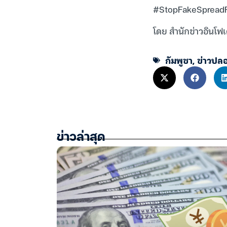
#StopFakeSpreadFa
โดย สำนักข่าวอินโฟเ
กัมพูชา
,
ข่าวปล
ข่าวล่าสุด