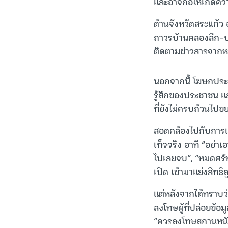
และอาจก่อให้เกิดคว
ด้านจังหวัดสระแก้ว
ถาวรบ้านคลองลึก-ปอย
ติดตามข่าวสารจากหน่ว
นอกจากนี้ โฆษกประจ
รู้สึกของประชาชน แล
ที่ยังไม่ครบถ้วนไป
สอดคล้องไปกับการแส
เท็จจริง อาทิ “อย่าเ
ไปเลยจบ”, “หมดศรัทธ
เปิด เข้ามาแย่งสิท
แต่หลังจากได้ทราบว
ลงโทษผู้ที่ปล่อยข้อ
“ควรลงโทษสถานหนัก