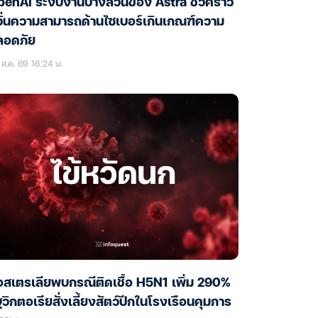
enAI ระงับงานบางส่วนของ Astra ชั่วคราว
ั่นความสามารถด้านไซเบอร์เกินเกณฑ์ความ
ลอดภัย
ส.ค. 69 16:24 น.
สเตรเลียพบกรณีติดเชื้อ H5N1 เพิ่ม 290%
ฐวิกตอเรียสั่งเลี้ยงสัตว์ปีกในโรงเรือนคุมการ