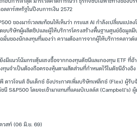
อบการล่าสุด มาร์เวลคาดการณ์ว่า ธุรกิจชิปเฉพาะทางของบริษ
นดอลลาร์สหรัฐในปีงบการเงิน 2572
&P500 ของมาร์เวลสะท้อนให้เห็นว่า กระแส AI กำลังเปลี่ยนแปลง
ยบริษัทผู้ผลิตชิปและผู้ให้บริการโครงสร้างพื้นฐานศูนย์ข้อมูลมี
ื่อมั่นของนักลงทุนที่มองว่า ความต้องการจากผู้ให้บริการคลาวด์
ัชนียังมีแนวโน้มกระตุ้นแรงซื้อจากกองทุนดัชนีและกองทุน ETF ที่
องทุนจำเป็นต้องถือครองหุ้นตามสัดส่วนที่กำหนดไว้ในดัชนีอ้างอิง
 ดาวโจนส์ อินเด็กซ์ ยังประกาศเพิ่มบริษัทเฟล็กซ์ (Flex) ผู้รับจ
สู่ดัชนี S&P500 โดยจะเข้ามาแทนที่แคมป์เบลล์ส (Campbell’s) ผ
ควสท์ (06 มิ.ย. 69)