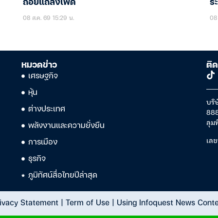
ถ้อยแถลงเฟด
ร
08 ส.ค. 69 15:29 น.
08 
หมวดข่าว
ติด
เศรษฐกิจ
หุ้น
บริษ
ต่างประเทศ
888
ลุม
พลังงานและความยั่งยืน
เลข
การเมือง
ธุรกิจ
ภูมิทัศน์สื่อไทยปีล่าสุด
ivacy Statement
|
Term of Use
|
Using Infoquest News Cont