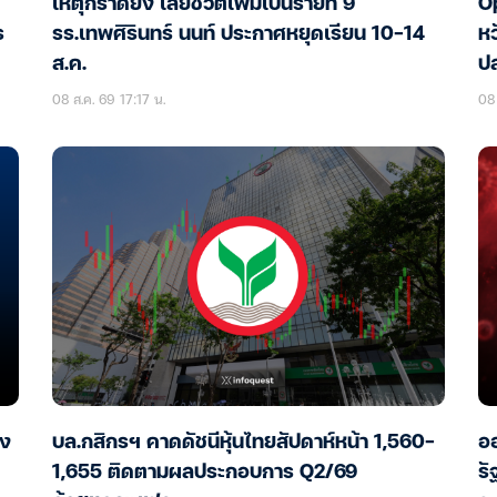
เหตุกราดยิง เสียชีวิตเพิ่มเป็นรายที่ 9
Op
ร
รร.เทพศิรินทร์ นนท์ ประกาศหยุดเรียน 10-14
หว
ส.ค.
ป
08 ส.ค. 69 17:17 น.
08 
อง
บล.กสิกรฯ คาดดัชนีหุ้นไทยสัปดาห์หน้า 1,560-
ออ
1,655 ติดตามผลประกอบการ Q2/69
รั