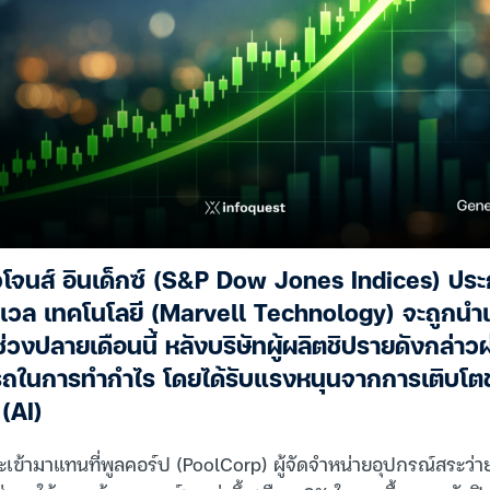
โจนส์ อินเด็กซ์ (S&P Dow Jones Indices) ประกา
มาร์เวล เทคโนโลยี (Marvell Technology) จะถูกน
่วงปลายเดือนนี้ หลังบริษัทผู้ผลิตชิปรายดังกล่า
ถในการทำกำไร โดยได้รับแรงหนุนจากการเติบโ
(AI)
ะเข้ามาแทนที่พูลคอร์ป (PoolCorp) ผู้จัดจำหน่ายอุปกรณ์สระว่าย