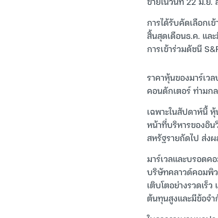
ขายในวันที่ 22 มิ.ย.
การได้รับคัดเลือกเข
สิ้นสุดเดือนธ.ค. แล
การเข้าร่วมดัชนี S
ราคาหุ้นของมาร์เวลปร
คอนดักเตอร์ ท่ามกลา
เฉพาะในสัปดาห์นี้ ห
หน้าที่บริหารของอินว
สหรัฐรายถัดไป ส่งผล
มาร์เวลและบรอดคอม
บริษัทคลาวด์คอมพิว
เติบโตอย่างรวดเร็ว 
ต้นทุนสูงและมีข้อจำ