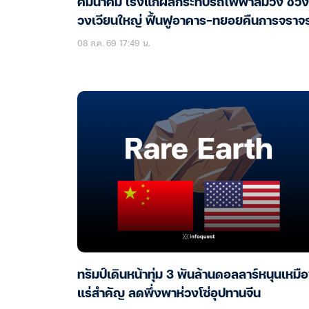
คมนาคม เร่งแก้ผลกระทบรถไฟฟ้าสีม่วง ช่วง
วงเวียนใหญ่ ฟื้นฟูอาคาร-ทยอยคืนการจราจ
08 ส.ค. 69 17:49 น.
ทรัมป์เดินหน้าทุ่ม 3 พันล้านดอลลาร์หนุนเหมื
แร่สำคัญ ลดพึ่งพาห่วงโซ่อุปทานจีน