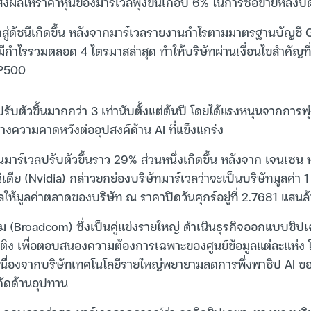
 ส่งผลให้ราคาหุ้นของมาร์เวลพุ่งขึ้นเกือบ 6% ในการซื้อขายหลังป
้าสู่ดัชนีเกิดขึ้น หลังจากมาร์เวลรายงานกำไรตามมาตรฐานบัญชี 
ะมีกำไรรวมตลอด 4 ไตรมาสล่าสุด ทำให้บริษัทผ่านเงื่อนไขสำคัญท
&P500
ับตัวขึ้นมากกว่า 3 เท่านับตั้งแต่ต้นปี โดยได้แรงหนุนจากการพุ่ง
งความคาดหวังต่ออุปสงค์ด้าน AI ที่แข็งแกร่ง
ุ้นมาร์เวลปรับตัวขึ้นราว 29% ส่วนหนึ่งเกิดขึ้น หลังจาก เจนเซน
ิเดีย (Nvidia) กล่าวยกย่องบริษัทมาร์เวลว่าจะเป็นบริษัทมูลค่า 
ให้มูลค่าตลาดของบริษัท ณ ราคาปิดวันศุกร์อยู่ที่ 2.7681 แสน
 (Broadcom) ซึ่งเป็นคู่แข่งรายใหญ่ ดำเนินธุรกิจออกแบบชิป
ติง เพื่อตอบสนองความต้องการเฉพาะของศูนย์ข้อมูลแต่ละแห่ง โ
เนื่องจากบริษัทเทคโนโลยีรายใหญ่พยายามลดการพึ่งพาชิป AI ของอิ
กัดด้านอุปทาน