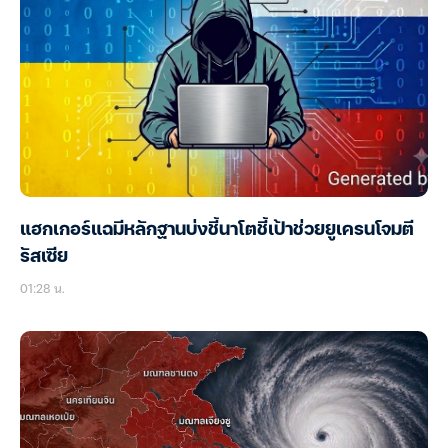
แฮกเกอร์แฉมีหลักฐานบ่งชี้นาโตชี้เป้าช่วยยูเครนโจมตี
รัสเซีย
01:28 น.