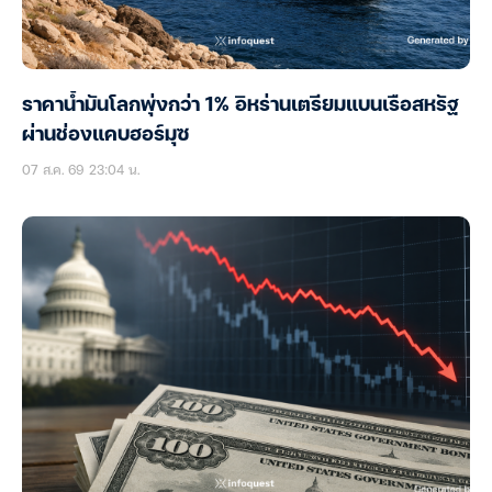
ราคาน้ำมันโลกพุ่งกว่า 1% อิหร่านเตรียมแบนเรือสหรัฐ
ผ่านช่องแคบฮอร์มุซ
07 ส.ค. 69 23:04 น.