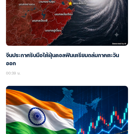
จีนประกาศรับมือไต้ฝุ่นดอลฟินเตรียมถล่มภาคตะวัน
ออก
00:39 น.