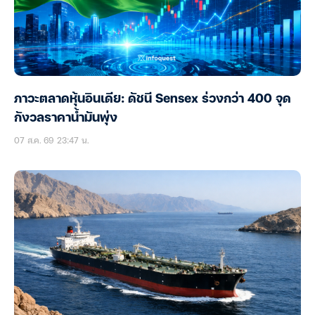
ภาวะตลาดหุ้นอินเดีย: ดัชนี Sensex ร่วงกว่า 400 จุด
กังวลราคาน้ำมันพุ่ง
07 ส.ค. 69 23:47 น.