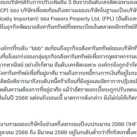
ของบริษัทได้รับการปรับเพิ่มขึ้น 3 ขั้นจากอันดับเครดิตเฉพาะอ
ACP) ของ บริษัทเพื่อสะท้อนถึงสถานะของบริษัทในฐานะเป็นบริษั
gically Important) ของ Frasers Property Ltd. (FPL) (อันดับเ
าติในธุรกิจพัฒนาอสังหาริมทรัพย์ที่จดทะเบียนในตลาดหลักทรัพย์
ค์กรที่ระดับ “bbb” สะท้อนถึงธุรกิจอสังหาริมทรัพย์ของบริษัทที่
ี่แข็งแกร่งของกลุ่มธุรกิจอสังหาริมทรัพย์เพื่อการอุตสาหกรรม
อการพาณิชย์ อย่างไรก็ตาม อันดับเครดิตเฉพาะ องค์กรยังถูกจำกั
ังหาริมทรัพย์เพื่อที่อยู่อาศัย รวมถึงภาระหนี้ทางการเงินที่อยู่ในร
ิตยังพิจารณาถึงระดับหนี้ครัวเรือนที่ยังสูงและอัตราการปฏิเสธสินเชื
กดดันความต้องการที่อยู่อาศัย แม้ว่าอัตราดอกเบี้ยจะถูกปรับล
ิมในปี 2568 แต่จนถึงขณะนี้ มาตรการดังกล่าว ยังไม่ก่อให้เกิ
นงานรวมของบริษัทในช่วงครึ่งแรกของปีงบประมาณ 2569 (1HFY
ลาคม 2568 ถึง มีนาคม 2569 อยู่ในระดับต่ำกว่าที่ทริสเรทติ้ง