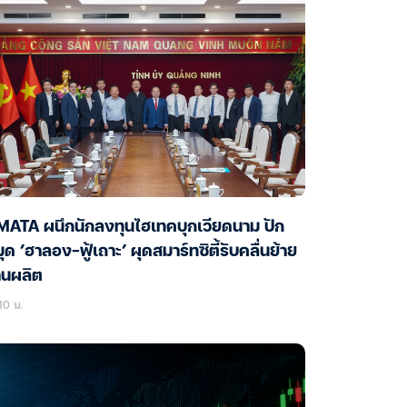
MATA ผนึกนักลงทุนไฮเทคบุกเวียดนาม ปัก
ุด ‘ฮาลอง-ฟู้เถาะ’ ผุดสมาร์ทซิตี้รับคลื่นย้าย
านผลิต
10 น.