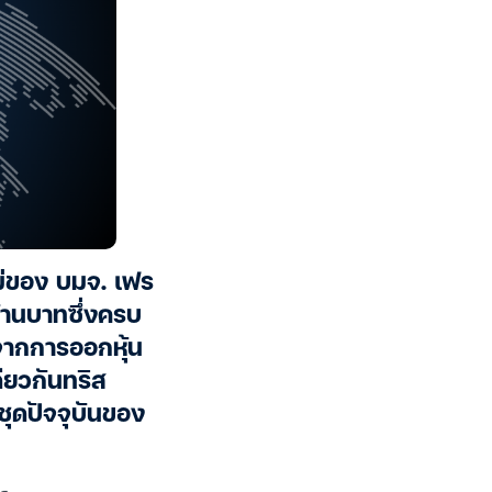
ใหม่ของ บมจ. เฟร
ล้านบาทซึ่งครบ
้จากการออกหุ้น
ดียวกันทริส
นชุดปัจจุบันของ
)