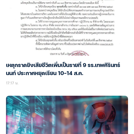
เหตุกราดยิงเสียชีวิตเพิ่มเป็นรายที่ 9 รร.เทพศิรินทร์
นนท์ ประกาศหยุดเรียน 10-14 ส.ค.
17:17 น.