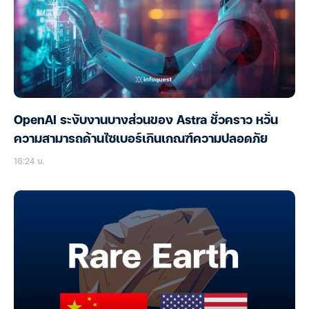
OpenAI ระงับงานบางส่วนของ Astra ชั่วคราว หวั่น
ความสามารถด้านไซเบอร์เกินเกณฑ์ความปลอดภัย
16:24 น.