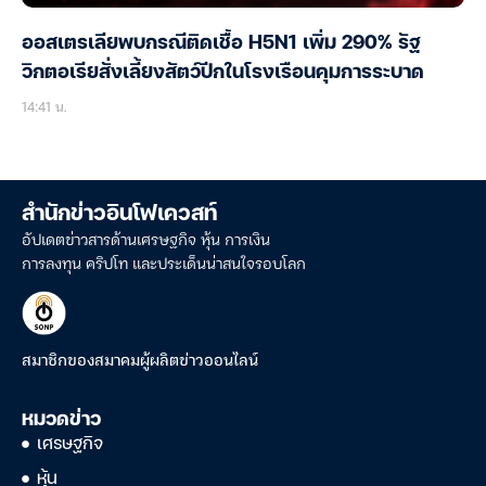
ออสเตรเลียพบกรณีติดเชื้อ H5N1 เพิ่ม 290% รัฐ
วิกตอเรียสั่งเลี้ยงสัตว์ปีกในโรงเรือนคุมการระบาด
14:41 น.
สำนักข่าวอินโฟเควสท์
อัปเดตข่าวสารด้านเศรษฐกิจ หุ้น การเงิน
การลงทุน คริปโท และประเด็นน่าสนใจรอบโลก
สมาชิกของสมาคมผู้ผลิตข่าวออนไลน์
หมวดข่าว
เศรษฐกิจ
หุ้น