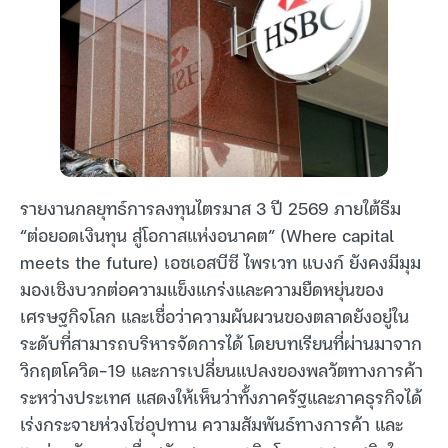
รายงานกลยุทธ์การลงทุนไตรมาส 3 ปี 2569 ภายใต้ธีม
“ต่อยอดเงินทุน สู่โอกาสแห่งอนาคต” (Where capital
meets the future) เอชเอสบีซี ไพรเวท แบงก์ ยังคงมีมุม
มองเชิงบวกต่อความแข็งแกร่งและความยืดหยุ่นของ
เศรษฐกิจโลก และเชื่อว่าความผันผวนของตลาดยังอยู่ใน
ระดับที่สามารถบริหารจัดการได้ โดยบทเรียนที่ผ่านมาจาก
วิกฤตโควิด-19 และการเปลี่ยนแปลงของพลวัตทางการค้า
ระหว่างประเทศ แสดงให้เห็นว่าทั้งภาครัฐและภาคธุรกิจได้
เร่งกระจายห่วงโซ่อุปทาน ความสัมพันธ์ทางการค้า และ