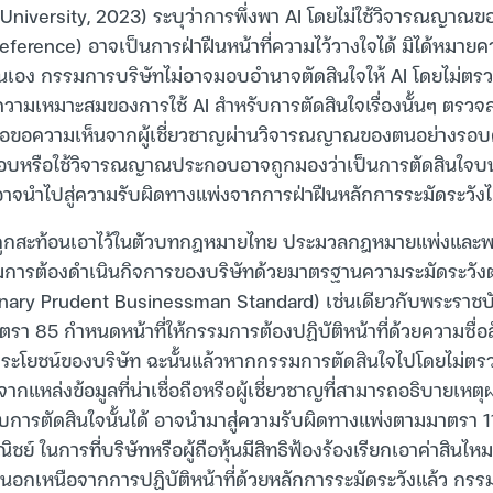
niversity, 2023) ระบุว่าการพึ่งพา AI โดยไม่ใช้วิจารณญาณข
eference) อาจเป็นการฝ่าฝืนหน้าที่ความไว้วางใจได้ มิได้หมายคว
ันเอง กรรมการบริษัทไม่อาจมอบอำนาจตัดสินใจให้ AI โดยไม่ต
ินความเหมาะสมของการใช้ AI สำหรับการตัดสินใจเรื่องนั้นๆ ตร
หรือขอความเห็นจากผู้เชี่ยวชาญผ่านวิจารณญาณของตนอย่างรอบ
อบหรือใช้วิจารณญาณประกอบอาจถูกมองว่าเป็นการตัดสินใจบนข้อม
อาจนำไปสู่ความรับผิดทางแพ่งจากการฝ่าฝืนหลักการระมัดระวังไ
ถูกสะท้อนเอาไว้ในตัวบทกฎหมายไทย ประมวลกฎหมายแพ่งและพ
รมการต้องดำเนินกิจการของบริษัทด้วยมาตรฐานความระมัดระวัง
inary Prudent Businessman Standard) เช่นเดียวกับพระราชบ
รา 85 กำหนดหน้าที่ให้กรรมการต้องปฏิบัติหน้าที่ด้วยความซื่อส
ระโยชน์ของบริษัท ฉะนั้นแล้วหากกรรมการตัดสินใจไปโดยไม่ตร
ากแหล่งข้อมูลที่น่าเชื่อถือหรือผู้เชี่ยวชาญที่สามารถอธิบายเ
ับการตัดสินใจนั้นได้ อาจนำมาสู่ความรับผิดทางแพ่งตามมาตรา
์ ในการที่บริษัทหรือผู้ถือหุ้นมีสิทธิฟ้องร้องเรียกเอาค่าสิน
อกเหนือจากการปฏิบัติหน้าที่ด้วยหลักการระมัดระวังแล้ว กรรม