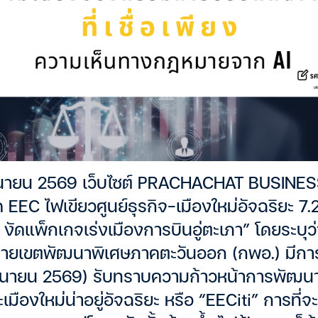
 มิถุนายน 2569 เว็บไซต์ PRACHACHAT BUSINE
ด EEC ไฟเขียวศูนย์ธุรกิจ-เมืองใหม่อัจฉริยะ 7.2
 งัดแพ็กเกจเร่งเมืองการบินอู่ตะเภา” โดยระบุ
ยเขตพัฒนาพิเศษภาคตะวันออก (กพอ.) มีการปร
ถุนายน 2569) รับทราบความก้าวหน้าการพัฒน
มืองใหม่น่าอยู่อัจฉริยะ หรือ “EECiti” การที่จะ