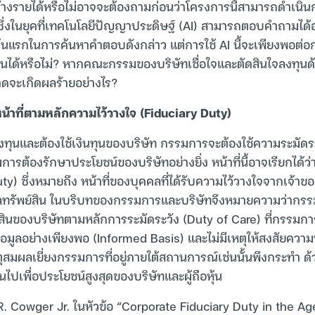
างรายได้หรือไม่อาจจะต้องถามก่อนว่าโครงการนี้สามารถดำเนินก
ึ่งในยุคที่เทคโนโลยีปัญญาประดิษฐ์ (AI) สามารถตอบคำถามได้อย
ต้นแรกในการค้นหาคำตอบดังกล่าว แต่การใช้ AI นี้จะเพียงพอต่อกา
ได้หรือไม่? หากคณะกรรมของบริษัทเชื่อใจและตัดสินใจลงทุนด้วย 
ดจะเกิดผลร้ายอย่างไร?
น้าที่ตามหลักความไว้วางใจ (Fiduciary Duty)
งทุนและต้องใช้เงินทุนของบริษัท กรรมการจะต้องใช้ความระมัดร
รต้องรักษาประโยชน์ของบริษัทอย่างยิ่ง หน้าที่นี้อาจเรียกได้ว่า
ty) ซึ่งหมายถึง หน้าที่ของบุคคลที่ได้รับความไว้วางใจจากเจ้าขอ
ลทรัพย์สิน ในบริบทของกรรมการและบริษัทจึงหมายความว่ากรรมก
ย์สินของบริษัทตามหลักการระมัดระวัง (Duty of Care) ที่กรรมการต้
้อมูลอย่างเพียงพอ (Informed Basis) และไม่มีเหตุให้สงสัยความน
สมผลเยี่ยงกรรมการที่อยู่ภายใต้สถานการณ์เช่นนั้นพึงกระทำ ด้
็นไปเพื่อประโยชน์สูงสุดของบริษัทและผู้ถือหุ้น
. Cowger Jr. ในหัวข้อ “Corporate Fiduciary Duty in the Ag