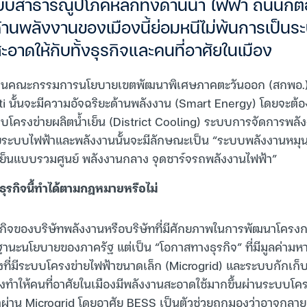
ะบบสาธารณูปโภคหลักทั้งด้านน้ำ ไฟฟ้า ถนนก็ต้
้านพลังงานของเมืองนี้ย่อมหนีไม่พ้นการเป็นร
อาดให้กับทั้งธุรกิจและคนที่อาศัยในเมือง
กงานคณะกรรมการนโยบายเขตพัฒนาพิเศษภาคตะวันออก (สกพอ.) ให
i นั้นจะมีความอัจฉริยะด้านพลังงาน (Smart Energy) โดยจะต้องเ
โครงข่ายผลิตน้ำเย็น (District Cooling) ระบบการจัดการพลั
ะบบไฟฟ้าและพลังงานนั้นจะมีลักษณะเป็น “ระบบพลังงานหมุนเ
็นแบบรวมศูนย์ พลังงานกลาง จุดชาร์จรถพลังงานไฟฟ้า”
ธุรกิจนี้ทำได้ตามกฎหมายหรือไม่
กิจของบริษัทพลังงานหรือบริษัทที่มีศักยภาพในการพัฒนาโครงก
นฐานะนโยบายของภาครัฐ แต่เป็น “โอกาสทางธุรกิจ” ที่มีมูลค่าม
องที่มีระบบโครงข่ายไฟฟ้าขนาดเล็ก (Microgrid) และระบบกักเก็
่งทำให้คนที่อาศัยในเมืองมีพลังงานสะอาดใช้มากขึ้นผ่านระบบโค
้าผ่าน Microgrid โดยอาศัย BESS เป็นตัวช่วยถูกมองว่าอาจกลาย