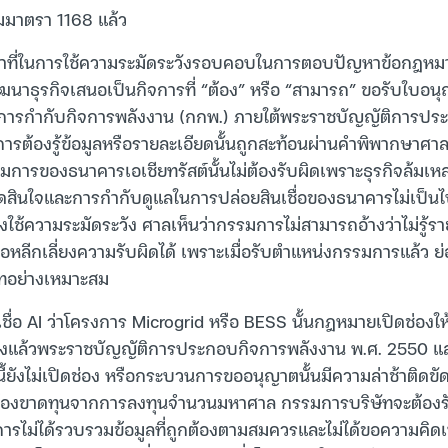
ตามมาตรา 1168 แล้ว
้าที่ในการใช้ความระมัดระวังรอบคอบในการตอบปัญหาข้อกฎหมาย
ัฒนาธุรกิจเสนอเป็นกิจการที่ “ต้อง” หรือ “สามารถ” ขอรับใบ
ารกำกับกิจการพลังงาน (กกพ.) ภายใต้พระราชบัญญัติการปร
การต้องรู้ข้อมูลหรือรายละเอียดนั้นถูกสะท้อนผ่านคำพิพากษาศาล
รรมการของธนาคารเอเชียทรัสต์นั้นไม่ต้องรับผิดเพราะธุรกิจล้มเห
สินใจและการกำกับดูแลในการปล่อยสินเชื่อของธนาคารไม่เป
องใช้ความระมัดระวัง ศาลเห็นว่ากรรมการไม่สามารถอ้างว่าไม่รู้รา
อเพื่อหลีกเลี่ยงความรับผิดได้ เพราะเมื่อรับตำแหน่งกรรมการแล้ว ย่
ัทอย่างเหมาะสม
ื่อ AI ว่าโครงการ Microgrid หรือ BESS นั้นกฎหมายเปิดช่อง
ริงแล้วพระราชบัญญัติการประกอบกิจการพลังงาน พ.ศ. 2550 
้ยังไม่เปิดช่อง หรือกระบวนการขออนุญาตนั้นมีความล่าช้าติดขัด
ทต้องขาดทุนจากการลงทุนจำนวนมหาศาล กรรมการบริษัทจะต้องร
การไม่ได้รวบรวมข้อมูลที่ถูกต้องตามสมควรและไม่ได้ขอความคิดเ