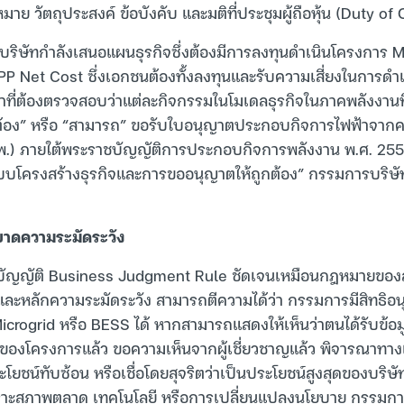
หมาย วัตถุประสงค์ ข้อบังคับ และมติที่ประชุมผู้ถือหุ้น (Duty o
บริษัทกำลังเสนอแผนธุรกิจซึ่งต้องมีการลงทุนดำเนินโครงการ 
PP Net Cost ซึ่งเอกชนต้องทั้งลงทุนและรับความเสี่ยงในการดำเ
าที่ต้องตรวจสอบว่าแต่ละกิจกรรมในโมเดลธุรกิจในภาคพลังงานที
 “ต้อง” หรือ “สามารถ” ขอรับใบอนุญาตประกอบกิจการไฟฟ้าจ
พ.) ภายใต้พระราชบัญญัติการประกอบกิจการพลังงาน พ.ศ. 255
บบโครงสร้างธุรกิจและการขออนุญาตให้ถูกต้อง” กรรมการบริษัท
ขาดความระมัดระวัง
ัญญัติ Business Judgment Rule ชัดเจนเหมือนกฎหมายของสห
หลักความระมัดระวัง สามารถตีความได้ว่า กรรมการมีสิทธิอนุมั
Microgrid หรือ BESS ได้ หากสามารถแสดงให้เห็นว่าตนได้รับข้อ
ของโครงการแล้ว ขอความเห็นจากผู้เชี่ยวชาญแล้ว พิจารณาทางเ
โยชน์ทับซ้อน หรือเชื่อโดยสุจริตว่าเป็นประโยชน์สูงสุดของบริษั
าะสภาพตลาด เทคโนโลยี หรือการเปลี่ยนแปลงนโยบาย กรรมการย่