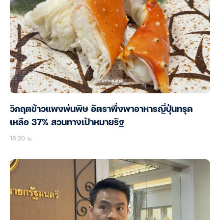
วิกฤตข้าวแพงพ่นพิษ อัตราพึ่งพาอาหารญี่ปุ่นทรุด
เหลือ 37% สวนทางเป้าหมายรัฐ
16:20 น.