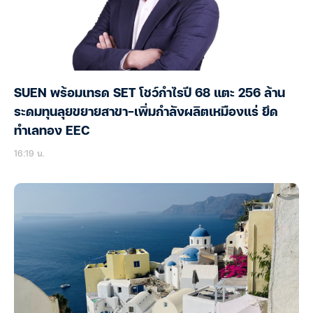
SUEN พร้อมเทรด SET โชว์กำไรปี 68 แตะ 256 ล้าน
ระดมทุนลุยขยายสาขา-เพิ่มกำลังผลิตเหมืองแร่ ยึด
ทำเลทอง EEC
16:19 น.