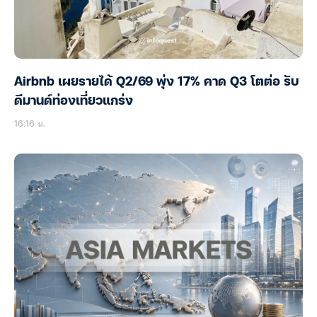
Airbnb เผยรายได้ Q2/69 พุ่ง 17% คาด Q3 โตต่อ รับ
ดีมานด์ท่องเที่ยวแกร่ง
16:16 น.