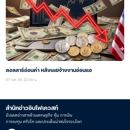
ดอลลาร์อ่อนค่า หลังเผยจ้างงานอ่อนแอ
07 ส.ค. 69 22:04 น.
สำนักข่าวอินโฟเควสท์
อัปเดตข่าวสารด้านเศรษฐกิจ หุ้น การเงิน
การลงทุน คริปโท และประเด็นน่าสนใจรอบโลก