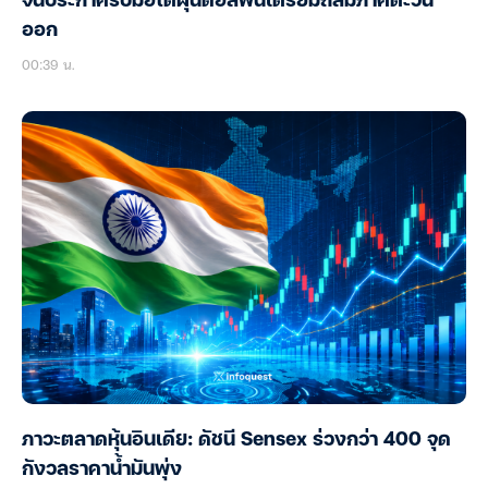
จีนประกาศรับมือไต้ฝุ่นดอลฟินเตรียมถล่มภาคตะวัน
ออก
00:39 น.
ภาวะตลาดหุ้นอินเดีย: ดัชนี Sensex ร่วงกว่า 400 จุด
กังวลราคาน้ำมันพุ่ง