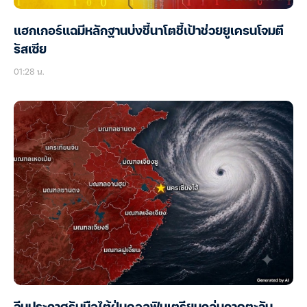
แฮกเกอร์แฉมีหลักฐานบ่งชี้นาโตชี้เป้าช่วยยูเครนโจมตี
รัสเซีย
01:28 น.