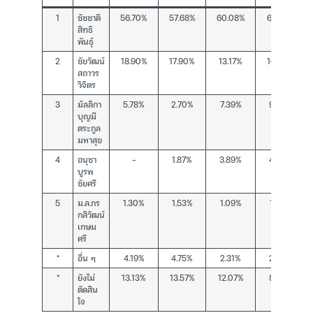
1
ชัชชาติ
56.70%
57.68%
60.08%
61.09%
สิทธิ
พันธุ์
2
ชัยวัฒน์
18.90%
17.90%
13.17%
10.93%
สถาวร
วิจิตร
3
มัลลิกา
5.78%
2.70%
7.39%
9.84%
บุญมี
ตระกูล
มหาสุข
4
อนุชา
–
1.87%
3.89%
4.64%
บูรพ
ชัยศรี
5
ม.ล.กร
1.30%
1.53%
1.09%
1.56%
กสิวัฒน์
เกษม
ศรี
*
อื่น ๆ
4.19%
4.75%
2.31%
2.96%
*
ยังไม่
13.13%
13.57%
12.07%
8.98%
ตัดสิน
ใจ