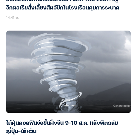
วิกตอเรียสั่งเลี้ยงสัตว์ปีกในโรงเรือนคุมการระบาด
14:41 น.
ไต้ฝุ่นดอลฟินจ่อขึ้นฝั่งจีน 9-10 ส.ค. หลังพัดถล่ม
ญี่ปุ่น-ไต้หวัน