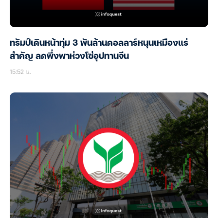
ทรัมป์เดินหน้าทุ่ม 3 พันล้านดอลลาร์หนุนเหมืองแร่
สำคัญ ลดพึ่งพาห่วงโซ่อุปทานจีน
15:52 น.