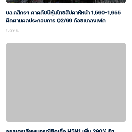
บล.กสิกรฯ คาดดัชนีหุ้นไทยสัปดาห์หน้า 1,560-1,655
ติดตามผลประกอบการ Q2/69 ถ้อยแถลงเฟด
15:29 น.
ออสเตรเลียพบกรณีติดเชื้อ H5N1 เพิ่ม 290% รัฐ