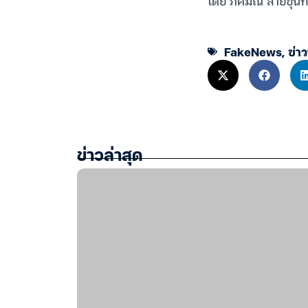
โดย ภคมณ สายขุนทด
FakeNews
,
ข่า
ข่าวล่าสุด