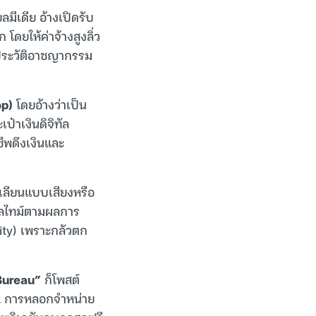
ีเดีย อ้างเปิดรับ
ดยให้ค่าจ้างสูงลิ่ว
จประวัติอาชญากรรม
op)
โดยอ้างว่าเป็น
ป๋าเงินดิจิทัล
ชีพดึงเงินและ
เลียนแบบเสียงหรือ
ียลไทม์ตามผลการ
rcity) เพราะกลัวตก
Bureau”
ก็โพสต์
FA, การหลอกจำหน่าย