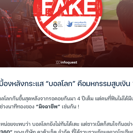
เบื้องหลังกระแส “บอลโลก” คือมหกรรมสูบเงิน 
อลโลกกันขั้นสุดหลังจากรอคอยกันมา 4 ปีเต็ม แต่คนที่ฟินไม่ได้
็นช่วงนาทีทองของ
“มิจฉาชีพ”
เช่นกัน !
ักหน่อยจะพบว่า บอลโลกยังไม่ทันได้เตะ แต่ชาวเน็ตก็สนใจกันอย่
:360”
ของบริษัท ดาต้าเซ็ต จำกัด ที่ได้รวบรวมข้อมูลจากโซเชียลมี