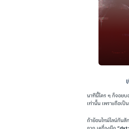
นาทีนี้ใคร ๆ ก็จอยบ
เท่านั้น เพราะถือเป
ถ้าย้อนไทม์ไลน์กันส
จาก เครื่องมือ
“dxt