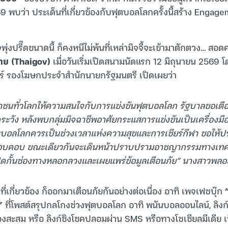
พบว่า ประเด็นที่เกี่ยวข้องกับฟุตบอลโลกครั้งนี้สร้าง Engage
พุ่งปรี๊ดขนาดนี้ ก็คงหนีไม่พ้นที่เหล่ามิจจี้จะเข้ามาตักตวง… ส
ทย (Thaigov)
เมื่อวันเริ่มเปิดสนามนัดแรก 12 มิถุนายน 2569
ร์ รองโฆษกประจำสำนักนายกรัฐมนตรี เปิดเผยว่า
ชาชนทั่วโลกให้ความสนใจกับการแข่งขันฟุตบอลโลก รัฐบาลขอเต
ดระวัง หลังพบกลุ่มมิจฉาชีพอาศัยกระแสการแข่งขันเป็นเครื่องม
ุตบอลโลกควรเป็นช่วงเวลาแห่งความสุขและการเชียร์กีฬา ขอให
รอบคอบ ขณะเดียวกันจะเดินหน้าปราบปรามอาชญากรรมทางเทคโน
ิดกั้นช่องทางหลอกลวงและเผยแพร่ข้อมูลเตือนภัย” นางสาวพลอ
ี่เกี่ยวข้อง ก็ออกมาเตือนภัยกันอย่างต่อเนื่อง อาทิ เพจเฟซบุ๊ก
ม”
ที่โพสต์สรุปกลโกงช่วงฟุตบอลโลก อาทิ พนันบอลออนไลน์, ลิงก์
สะสม หรือ ลิงก์ชิงโชคปลอมผ่าน SMS หรือทางโซเชียลมีเดีย เ