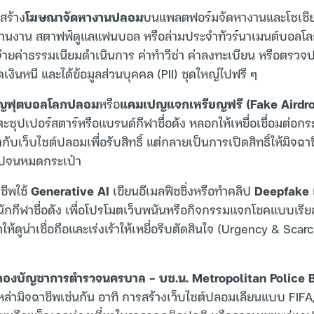
สร้าง
โฆษณาจัดหางานปลอม
บนแพลตฟอร์มจัดหางานและโซเชียลม
ะสานงาน สตาฟฟ์ดูแลแฟนบอล หรือล่ามประจำทัวร์นาเมนต์บอลโลก โ
ครจ่ายค่าธรรมเนียมดำเนินการ ค่าทำวีซ่า ค่าลงทะเบียน หรือตรว
ิดเงินหนี และได้ข้อมูลส่วนบุคคล (PII) ชุดใหญ่ไปฟรี ๆ
ยญฟุตบอลโลกปลอม
หรือ
แคมเปญแจกเหรียญฟรี (Fake Airdr
ซุปเปอร์สตาร์หรือแบรนด์กีฬาชื่อดัง หลอกให้เหยื่อเชื่อมต่อกระเ
กับเว็บไซต์ปลอมเพื่อรับสิทธิ์ แต่กลายเป็นการเปิดสิทธิ์ให้มิจฉา
กไปจนหมดกระเป๋า
าชีพใช้
Generative AI
เขียนอีเมลฟิชชิ่งหรือทำคลิป
Deepfake
นักกีฬาชื่อดัง เพื่อโปรโมตเว็บพนันหรือกิจกรรมแจกโชคแบบเร
ให้ดูน่าเชื่อถือและเร่งเร้าให้เหยื่อรีบตัดสินใจ (Urgency & Sca
กองบัญชาการตำรวจนครบาล – บช.น. Metropolitan Police 
เหล่ามิจฉาชีพเช่นกัน อาทิ การสร้างเว็บไซต์ปลอมเลียนแบบ FI