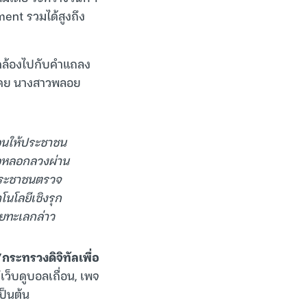
ment รวมได้สูงถึง
อดคล้องไปกับคำแถลง
 โดย นางสาวพลอย
ือนให้ประชาชน
ือหลอกลวงผ่าน
้ประชาชนตรวจ
โลยีเชิงรุก
ยทะเลกล่าว
“กระทรวงดิจิทัลเพื่อ
เว็บดูบอลเถื่อน, เพจ
ป็นต้น