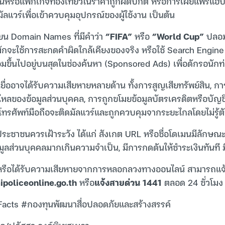
ันหรือแพ็กเกจท่องเที่ยวในราคาถูกผิดปกติ หรือการเผยแพร่แอ
ัลแวร์เพื่อเข้าควบคุมอุปกรณ์ของผู้ใช้งาน เป็นต้น
ยน Domain Names ที่มีคำว่า
“FIFA”
หรือ
“World Cup”
ปลอมผ
มักจะใช้การสะกดคำผิดใกล้เคียงของจริง หรือใช้ Search Engin
มขึ้นไปอยู่บนสุดในช่องค้นหา (Sponsored Ads) เพื่อดักรอนักท่อ
ื่ออาจได้รับความเสียหายหลายด้าน ทั้งการสูญเสียทรัพย์สิน, การ
่วไหลของข้อมูลส่วนบุคคล, การถูกขโมยข้อมูลบัตรเครดิตหรือบัญ
์โทรศัพท์มือถือจะติดมัลแวร์และถูกควบคุมจากระยะไกลโดยไม่รู้ต
่ประชาชนควรเฝ้าระวัง ได้แก่ สังเกต URL หรือชื่อโดเมนมีลักษณะ
มูลส่วนบุคคลมากเกินความจำเป็น, มีการกดดันให้ชำระเงินทันที 
สหรือได้รับความเสียหายจากการหลอกลวงทางออนไลน์ สามารถแ
policeonline.go.th
หรือ
แจ้งสายด่วน 1441
ตลอด 24 ชั่วโมง
cts #กองทุนพัฒนาสื่อปลอดภัยและสร้างสรรค์