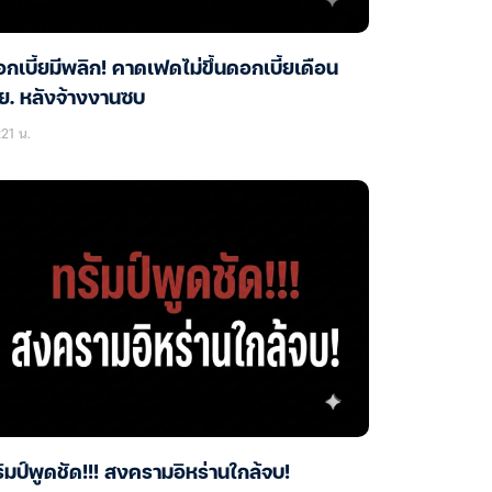
กเบี้ยมีพลิก! คาดเฟดไม่ขึ้นดอกเบี้ยเดือน
ย. หลังจ้างงานซบ
21 น.
ัมป์พูดชัด!!! สงครามอิหร่านใกล้จบ!