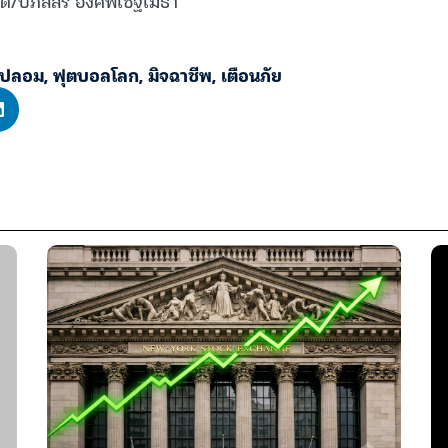
/ปภัสสร องค์พิเชฐเมธา
วปลอม
,
ฟุตบอลโลก
,
มิจฉาชีพ
,
เตือนภัย