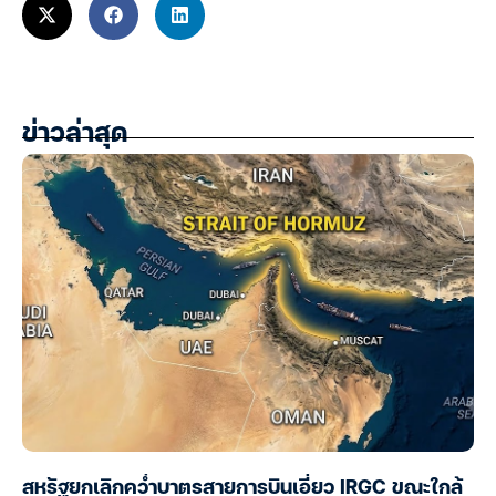
ข่าวล่าสุด
สหรัฐยกเลิกคว่ำบาตรสายการบินเอี่ยว IRGC ขณะใกล้