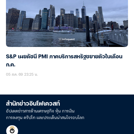
S&P เผยดัชนี PMI ภาคบริการสหรัฐขยายตัวในเดือน
ก.ค.
05 ส.ค. 69 23:25 น.
สำนักข่าวอินโฟเควสท์
อัปเดตข่าวสารด้านเศรษฐกิจ หุ้น การเงิน
การลงทุน คริปโท และประเด็นน่าสนใจรอบโลก