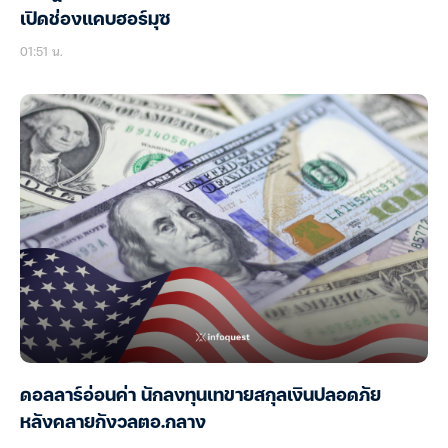
เปิดช่องแคบฮอร์มุซ
01:51 น.
ดอลลาร์อ่อนค่า นักลงทุนเทขายสกุลเงินปลอดภัย
หลังคลายกังวลตอ.กลาง