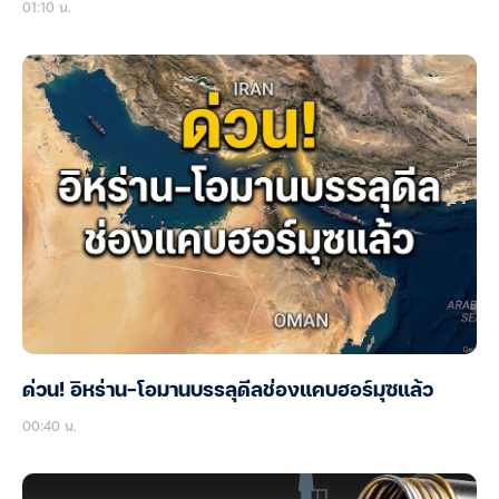
01:10 น.
ด่วน! อิหร่าน-โอมานบรรลุดีลช่องแคบฮอร์มุซแล้ว
00:40 น.