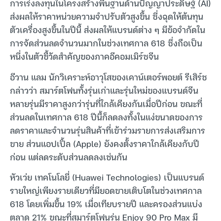
การเร่งลงทุนในโครงสร้างพื้นฐานด้านปัญญาประดิษฐ์ (AI)
ส่งผลให้ราคาหน่วยความจำปรับตัวสูงขึ้น ซึ่งฉุดให้ต้นทุน
ตัวเครื่องสูงขึ้นในปีนี้ ส่งผลให้แบรนด์ต่าง ๆ มีข้อจำกัดใน
การจัดส่วนลดจำนวนมากในช่วงเทศกาล 618 ซึ่งถือเป็น
หนึ่งในตัวชี้วัดสำคัญของภาคอีคอมเมิร์ซจีน
อีวาน แลม นักวิเคราะห์อาวุโสของเคาน์เตอร์พอยต์ รีเสิร์ช
กล่าวว่า สมาร์ตโฟนทั้งรุ่นเก่าและรุ่นใหม่ของแบรนด์จีน
หลายรุ่นมีราคาสูงกว่ารุ่นที่ใกล้เคียงกันเมื่อปีก่อน ขณะที่
ส่วนลดในเทศกาล 618 ปีนี้ก็ลดลงทั้งในแง่ขนาดของการ
ลดราคาและจำนวนรุ่นสินค้าที่เข้าร่วมรายการส่งเสริมการ
ขาย ส่วนแอปเปิ้ล (Apple) ยังคงตั้งราคาใกล้เคียงกับปี
ก่อน แต่ลดระดับส่วนลดลงเช่นกัน
หัวเว่ย เทคโนโลยี่ (Huawei Technologies) เป็นแบรนด์
รายใหญ่เพียงรายเดียวที่มียอดขายเติบโตในช่วงเทศกาล
618 โดยเพิ่มขึ้น 19% เมื่อเทียบรายปี และครองส่วนแบ่ง
ตลาด 21% ขณะที่สมาร์ตโฟนรุ่น Enjoy 90 Pro Max มี