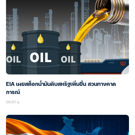
EIA เผยสต็อกน้ำมันดิบสหรัฐเพิ่มขึ้น สวนทางคาด
การณ์
00:01 น.