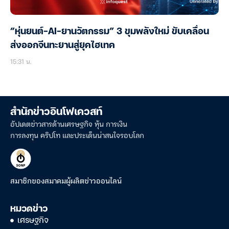
“หุ่นยนต์-AI-ยานวัตกรรม” 3 ขุมพลังใหม่ ขับเคลื่อน
ส่งออกจีนทะยานสู่ยุคไฮเทค
15:31 น.
สำนักข่าวอินโฟเควสท์
อัปเดตข่าวสารด้านเศรษฐกิจ หุ้น การเงิน
การลงทุน คริปโท และประเด็นน่าสนใจรอบโลก
สมาชิกของสมาคมผู้ผลิตข่าวออนไลน์
หมวดข่าว
เศรษฐกิจ