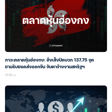
ภาวะตลาดหุ้นฮ่องกง: ฮั่งเส็งปิดบวก 137.75 จุด
ขานรับยอดส่งออกจีน จับตาจ้างงานสหรัฐฯ
15:59 น.