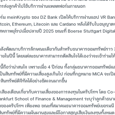
รส่งลูกค้าไปใช้บริการผ่านแพลตฟอร์มภายนอก
ร์ม meinKrypto ของ DZ Bank เปิดให้บริการผ่านแอป VR Bank
itcoin, Ethereum, Litecoin และ Cardano หลังได้รับใบอนุญาต
าพยุโรปเมื่อปลายปี 2025 ขณะที่ Boerse Stuttgart Digital ทำ
ำลังพัฒนาบริการลักษณะเดียวกันสำหรับธนาคารออมทรัพย์ราว 
ยในปีนี้ โดยแต่ละธนาคารสามารถตัดสินใจได้เองว่าจะเข้าร่วมให้
นี้ถือว่าน่าสนใจ เพราะเมื่อ 4 ปีก่อน ทั้งกลุ่มธนาคารออมทรัพ
็นสินทรัพย์ที่มีความเสี่ยงสูงเกินไป ก่อนที่กฎหมาย MiCA จะเ
ินทรัพย์ดิจิทัลได้อย่างชัดเจนมากขึ้น
มีเสียงเตือนเกี่ยวกับความเสี่ยงของการลงทุนในคริปโทฯ โดย Co
ankfurt School of Finance & Management ระบุว่าลูกค้าธนา
ี่ยงของคริปโทฯ เพียงพอ ขณะที่สมาคมธนาคารออมทรัพย์เยอรมนี
ินทรัพย์ที่มีความผันผวนสูงและมีโอกาสสูญเสียเงินลงทุนทั้งหมด