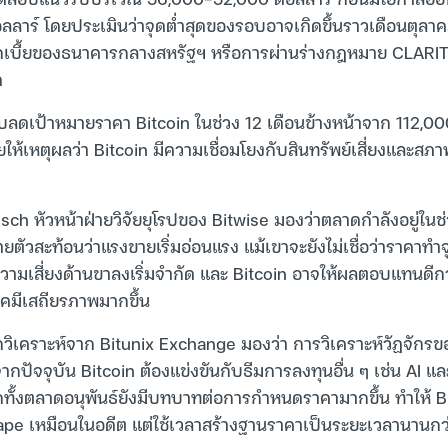
าร์ โดยประเมินว่าจุดต่ำสุดของรอบอาจเกิดขึ้นราวเดือนตุลา
เบี้ยของธนาคารกลางสหรัฐฯ หรือการผ่านร่างกฎหมาย CLARITY
ด
รับลดเป้าหมายราคา Bitcoin ในช่วง 12 เดือนข้างหน้าจาก 112,00
ให้เหตุผลว่า Bitcoin มีความเชื่อมโยงกับสินทรัพย์เสี่ยงและ
sch หัวหน้าฝ่ายวิจัยยุโรปของ Bitwise มองว่าตลาดกำลังอยู่ใ
วสะท้อนว่าแรงขายเริ่มอ่อนแรง แม้เขาจะยังไม่เชื่อว่าราคาทำจุ
ามเสี่ยงด้านขาลงเริ่มจำกัด และ Bitcoin อาจให้ผลตอบแทนดีกว่
มีเสถียรภาพมากขึ้น
วิเคราะห์จาก Bitunix Exchange มองว่า การวิเคราะห์วัฏจักรขอ
จากปัจจุบัน Bitcoin ต้องแข่งขันกับธีมการลงทุนอื่น ๆ เช่น AI และ
ีกทั้งตลาดอนุพันธ์ยังมีบทบาทต่อการกำหนดราคามากขึ้น ทำให้ Bi
pe เหมือนในอดีต แต่ใช้เวลาสร้างฐานราคาเป็นระยะเวลานานกว