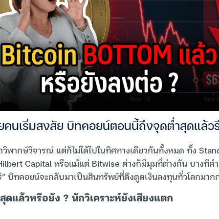
คนเริ่มสงสัย บิทคอยน์ตอนนี้ถึงจุดต่ำสุดแล้วรึ
พากษ์วิจารณ์ แต่ก็ไม่ได้ไปในทิศทางเดียวกันทั้งหมด ทั้ง Sta
bert Capital หรือแม้แต่ Bitwise ต่างก็มีมุมที่ต่างกัน บางทีคำ
อไหร่” บิทคอยน์จะกลับมาเป็นสินทรัพย์ที่ดึงดูดเงินลงทุนทั่วโลกมากก
ำสุดแล้วหรือยัง ? นักวิเคราะห์ยังเสียงแตก