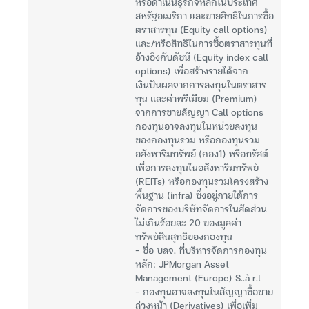
หรือดำเนินธุรกิจหลักในประเทศ
สหรัฐอเมริกา และขายสิทธิในการซื้อ
ตราสารทุน (Equity call options)
และ/หรือสิทธิในการซื้อตราสารทุนที่
อ้างอิงกับดัชนี (Equity index call
options) เพื่อสร้างรายได้จาก
เงินปันผลจากการลงทุนในตราสาร
ทุน และค่าพรีเมียม (Premium)
จากการขายสัญญา Call options
กองทุนอาจลงทุนในหน่วยลงทุน
ของกองทุนรวม หรือกองทุนรวม
อสังหาริมทรัพย์ (กอง1) หรือทรัสต์
เพื่อการลงทุนในอสังหาริมทรัพย์
(REITs) หรือกองทุนรวมโครงสร้าง
พื้นฐาน (infra) ซึ่งอยู่ภายใต้การ
จัดการของบริษัทจัดการในสัดส่วน
ไม่เกินร้อยละ 20 ของมูลค่า
ทรัพย์สินสุทธิของกองทุน
– ชื่อ บลจ. ที่บริหารจัดการกองทุน
หลัก: JPMorgan Asset
Management (Europe) S..à r.l
– กองทุนอาจลงทุนในสัญญาซื้อขาย
ล่วงหน้า (Derivatives) เพื่อเพิ่ม