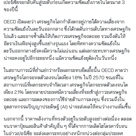
เปอร์เซียจะกลับคืนสู่ระดับก่อนเกิดความขัดแย้งภายในไตรมาส 3
ของปีนี้
OECD เปิดเผยว่า เศรษฐกิจโลกกำลังตกอยู่ภายใต้ความเสี่ยงจาก
ความขัดแย้งในตะวันออกกลาง ซึ่งได้กดดันการเติบโตทางเศรษฐกิจ
ไปแล้ว และอาจซ้ำเติมให้เกิดภาวะเศรษฐกิจถดถอย รวมถึงดันให้
อัตราเงินเฟ้อพุ่งสูงขึ้นอย่างรุนแรง โดยทิศทางความขัดแย้งใน
ตะวันออกกลางยังคงมีความไม่แน่นอน แต่ผลกระทบทางเศรษฐกิจ
น่าจะคงอยู่ไปอีกระยะหนึ่ง แม้ความขัดแย้งยุติลงในวันหนึ่ง
ในสถานการณ์ที่ย่ำแย่กว่าหรือผลกระทบยืดเยื้อนั้น OECD คาดว่า
เศรษฐกิจโลกจะหดตัวลงจนโตเพียง 1.8% ในปี 2570 ขณะที่ใน
สถานการณ์ที่ผลกระทบจำกัดเวลา เศรษฐกิจโลกจะหดตัวลงจนโต
เพียง 2.1% โดยหลายประเทศมีความเสี่ยงที่จะเข้าสู่ภาวะเศรษฐกิจ
ถดถอย และการลดลงของการใช้จ่ายด้านการลงทุน ซึ่งรวมถึงใน
อุตสาหกรรมปัญญาประดิษฐ์ (AI) น่าจะส่งผลให้คนว่างงานเพิ่มขึ้น
นอกจากนี้ ราคาพลังงานที่ทรงตัวอยู่ในระดับสูงอย่างต่อเนื่อง ตลอด
จนราคาปุ๋ยและสินค้าสำคัญอื่น ๆ ที่ได้จากการผลิตไฮโดรคาร์บอน
ในอ่าวเปอร์เซีย จะส่งผลกระทบอย่างหนักหน่วงต่อกลุ่มประเทศ