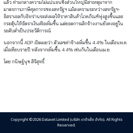
แล้ว ท่ามกลางความไม่แน่นอนซึ่งส่วนใหญ่มีสาเหตุมาจาก
มาตรการภาษีศุลกากรของสหรัฐฯ แม้สงครามระหว่างสหรัฐฯ-
อิสราเอลกับอิหร่านจะส่งผลให้ราคาสินค้าโภคภัณฑ์พุ่งสูงขึ้นและ
กระตุ้นให้อัตราเงินเฟ้อเพิ่มขึ้น แต่ยอดการเลิกจ้างงานยังคงอยู่ใน
ระดับต่ำเป็นประวัติการณ์
นอกจากนี้ ADP เปิดเผยว่า ตัวเลขค่าจ้างเพิ่มขึ้น 4.4% ในเดือนพ.ค.
เมื่อเทียบรายปี หลังจากเพิ่มขึ้น 4.4% เช่นกันในเดือนเม.ย.
โดย กนิษฐ์นุช สิริสุทธิ์
Copyright ©2026 Dataxet Limited (บริษัท ดาต้าเซ็ต จำกัด). All Rights
Reserved.