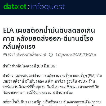
EIA เผยสต็อกน้ำมันดิบลดลงเกิน
คาด หลังยอดส่งออก-ดีมานด์โรง
กลั่นพุ่งแรง
IQ สำนักข่าวอินโฟเควสท์
3 มิถุนายน 2026 23:00 น.
สำนักข่าวอินโฟเควสท์ (03 มิ.ย. 69)
สำนักงานสารสนเทศด้านการพลังงานของรัฐบาลสหรัฐฯ (EIA) เปิด
เผยว่า สต็อกน้ำมันดิบลดลง 8 ล้านบาร์เรล สู่ระดับ 433.7 ล้าน
บาร์เรล ในสัปดาห์ที่สิ้นสุด ณ วันที่ 29 พ.ค. ซึ่งลดลงมากกว่าที่นัก
วิเคราะห์คาดการณ์ไว้ว่าจะลดลง 4 ล้านบาร์เรล
สต็อกน้ำมันดิบของสหรัฐฯ ปรับตัวลดลง เนื่องจากความต้องการส่ง