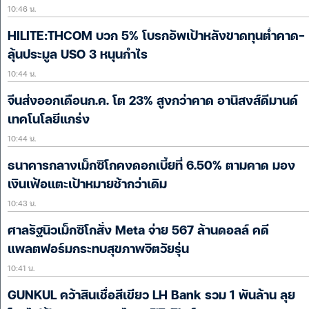
10:46 น.
HILITE:THCOM บวก 5% โบรกอัพเป้าหลังขาดทุนต่ำคาด-
ลุ้นประมูล USO 3 หนุนกำไร
10:44 น.
จีนส่งออกเดือนก.ค. โต 23% สูงกว่าคาด อานิสงส์ดีมานด์
เทคโนโลยีแกร่ง
10:44 น.
ธนาคารกลางเม็กซิโกคงดอกเบี้ยที่ 6.50% ตามคาด มอง
เงินเฟ้อแตะเป้าหมายช้ากว่าเดิม
10:43 น.
ศาลรัฐนิวเม็กซิโกสั่ง Meta จ่าย 567 ล้านดอลล์ คดี
แพลตฟอร์มกระทบสุขภาพจิตวัยรุ่น
10:41 น.
GUNKUL คว้าสินเชื่อสีเขียว LH Bank รวม 1 พันล้าน ลุย