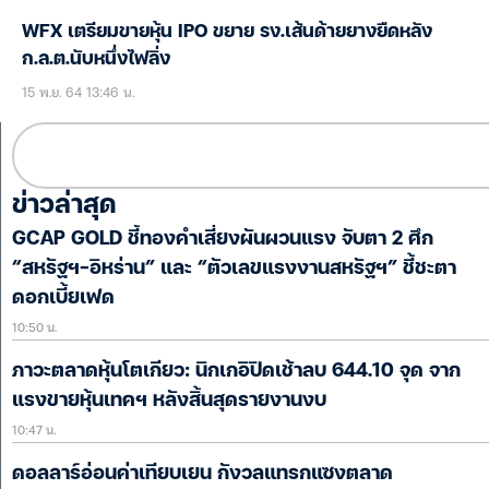
WFX เตรียมขายหุ้น IPO ขยาย รง.เส้นด้ายยางยืดหลัง
ก.ล.ต.นับหนึ่งไฟลิ่ง
15 พ.ย. 64 13:46 น.
ข่าวล่าสุด
GCAP GOLD ชี้ทองคำเสี่ยงผันผวนแรง จับตา 2 ศึก
“สหรัฐฯ-อิหร่าน” และ “ตัวเลขแรงงานสหรัฐฯ” ชี้ชะตา
ดอกเบี้ยเฟด
10:50 น.
ภาวะตลาดหุ้นโตเกียว: นิกเกอิปิดเช้าลบ 644.10 จุด จาก
แรงขายหุ้นเทคฯ หลังสิ้นสุดรายงานงบ
10:47 น.
ดอลลาร์อ่อนค่าเทียบเยน กังวลแทรกแซงตลาด