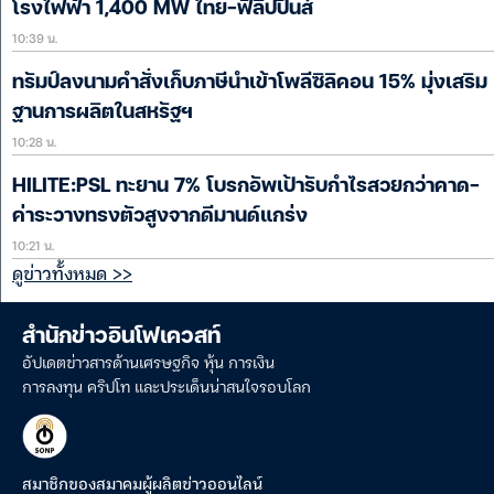
โรงไฟฟ้า 1,400 MW ไทย-ฟิลิปปินส์
10:39 น.
ทรัมป์ลงนามคำสั่งเก็บภาษีนำเข้าโพลีซิลิคอน 15% มุ่งเสริม
ฐานการผลิตในสหรัฐฯ
10:28 น.
HILITE:PSL ทะยาน 7% โบรกอัพเป้ารับกำไรสวยกว่าคาด-
ค่าระวางทรงตัวสูงจากดีมานด์แกร่ง
10:21 น.
ดูข่าวทั้งหมด >>
สำนักข่าวอินโฟเควสท์
อัปเดตข่าวสารด้านเศรษฐกิจ หุ้น การเงิน
การลงทุน คริปโท และประเด็นน่าสนใจรอบโลก
สมาชิกของสมาคมผู้ผลิตข่าวออนไลน์