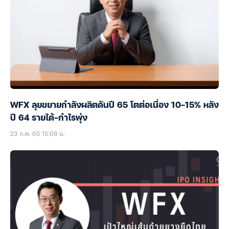
WFX ลุยขยายกำลังผลิตดันปี 65 โตต่อเนื่อง 10-15% หลัง
ปี 64 รายได้-กำไรพุ่ง
23 ก.พ. 65 15:08 น.