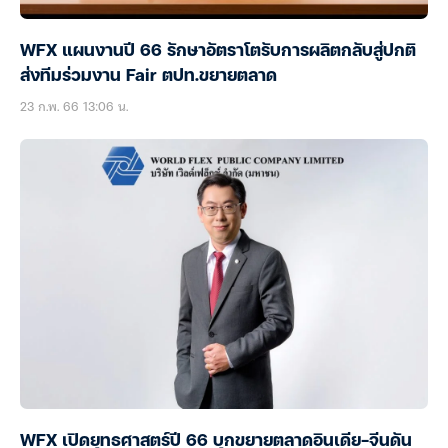
WFX แผนงานปี 66 รักษาอัตราโตรับการผลิตกลับสู่ปกติ
ส่งทีมร่วมงาน Fair ตปท.ขยายตลาด
23 ก.พ. 66 13:06 น.
WFX เปิดยุทธศาสตร์ปี 66 บุกขยายตลาดอินเดีย-จีนดัน