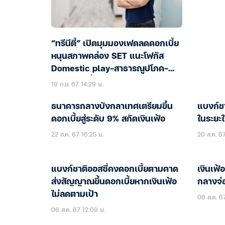
“ทรีนีตี้” เปิดมุมมองเฟดลดดอกเบี้ย
หนุนสภาพคล่อง SET แนะโฟกัส
Domestic play-สาธารณูปโภค-
โครงสร้างพื้นฐาน
19 ก.ย. 67 14:29 น.
ธนาคารกลางบังกลาเทศเตรียมขึ้น
แบงก์ชา
ดอกเบี้ยสู่ระดับ 9% สกัดเงินเฟ้อ
ในระยะใก
22 ส.ค. 67 16:25 น.
20 ส.ค. 6
แบงก์ชาติออสซี่คงดอกเบี้ยตามคาด
เงินเฟ้
ส่งสัญญาณขึ้นดอกเบี้ยหากเงินเฟ้อ
กลางจ่อ
ไม่ลดตามเป้า
06 ส.ค. 6
06 ส.ค. 67 12:09 น.