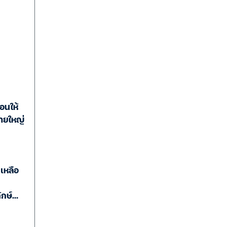
ือนให้
ายใหญ่
 เหลือ
ักษ์