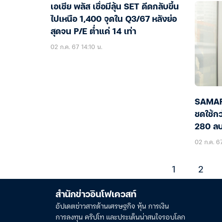
เอเชีย พลัส เชื่อมีลุ้น SET ดีดกลับขึ้น
ไปเหนือ 1,400 จุดใน Q3/67 หลังย่อ
สุดจน P/E ต่ำแค่ 14 เท่า
02 ก.ค. 67 14:10 น.
SAMART
ชดใช้กว
280 ลบ
จ่ายดอ
02 ก.ค. 67
1
2
สำนักข่าวอินโฟเควสท์
อัปเดตข่าวสารด้านเศรษฐกิจ หุ้น การเงิน
การลงทุน คริปโท และประเด็นน่าสนใจรอบโลก