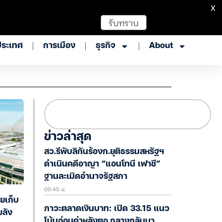
X
รับทราบ
ประเทศ
การเมือง
ธุรกิจ
About
ข่าวล่าสุด
สว.รีพับลิกันร้องก.ยุติธรรมสหรัฐฯ
ดำเนินคดีอาญา “แอนโทนี เฟาชี”
ฐานละเมิดอำนาจรัฐสภา
09:45 น.
ยเก็บ
ภาวะตลาดเงินบาท: เปิด 33.15 แนว
ขลัง
โน้มอ่อนค่าหลังตอ.กลางกลับมา