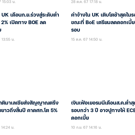
7 15:03 น.
28 ต.ค. 67 17:18 น.
อ UK เดือนก.ย.ร่วงสู่ระดับต่ำ
ค่าจ้างใน UK เติบโตช้าสุดในร
้า 2% เปิดทาง BOE ลด
ขณะที่ BoE เตรียมลดดอกเบี้ย
ย
รอบ
 13:55 น.
15 ต.ค. 67 14:50 น.
าติมาเลเซียส่งสัญญาณตรึง
เงินเฟ้อเยอรมนีเดือนส.ค.ต่ำส
ยยาวถึงสิ้นปี คาดศก.โต 5%
รอบกว่า 3 ปี อาจปูทางให้ EC
ดอกเบี้ย
 14:24 น.
10 ก.ย. 67 14:16 น.