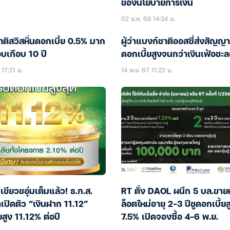
ของนโยบายการเงิน
02 ม.ค. 68 14:34 น.
ติสวิสหั่นดอกเบี้ย 0.5% มาก
ผู้ว่าแบงก์ชาติออสซี่ส่งสัญ
บเกือบ 10 ปี
ดอกเบี้ยสูงจนกว่าเงินเฟ้อชะล
 17:21 น.
14 พ.ย. 67 11:22 น.
เขียวชอุ่มเต็มแล้ว! ธ.ก.ส.
RT ตั้ง DAOL ผนึก 5 บล.ขายหุ้
าเปิดตัว “เงินฝาก 11.12”
ล็อตใหม่อายุ 2-3 ปีชูดอกเบี้ยส
ยสูง 11.12% ต่อปี
7.5% เปิดจองซื้อ 4-6 พ.ย.