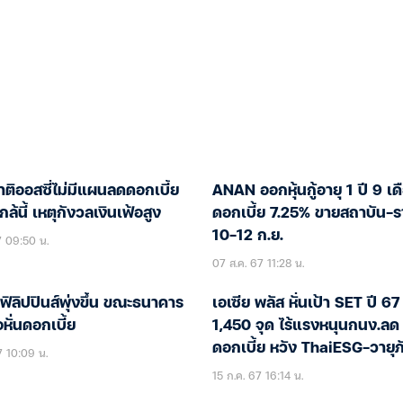
ติออสซี่ไม่มีแผนลดดอกเบี้ย
ANAN ออกหุ้นกู้อายุ 1 ปี 9 เด
ล้นี้ เหตุกังวลเงินเฟ้อสูง
ดอกเบี้ย 7.25% ขายสถาบัน-ร
10-12 ก.ย.
7 09:50 น.
07 ส.ค. 67 11:28 น.
อฟิลิปปินส์พุ่งขึ้น ขณะธนาคาร
เอเซีย พลัส หั่นเป้า SET ปี 67
หั่นดอกเบี้ย
1,450 จุด ไร้แรงหนุนกนง.ลด
ดอกเบี้ย หวัง ThaiESG-วายุภ
7 10:09 น.
ใหม่ช่วยดัน
15 ก.ค. 67 16:14 น.