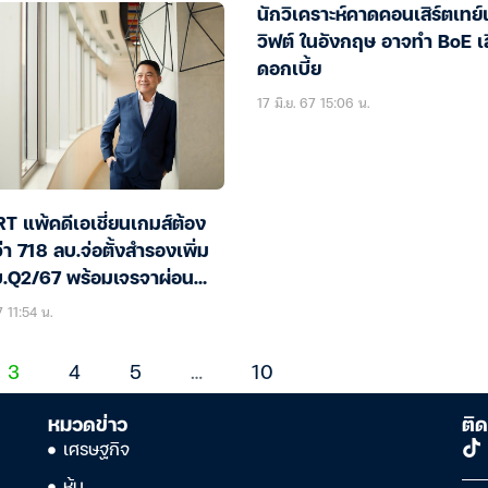
นักวิเคราะห์คาดคอนเสิร์ตเทย์
วิฟต์ ในอังกฤษ อาจทำ BoE เลื
ดอกเบี้ย
17 มิ.ย. 67 15:06 น.
 แพ้คดีเอเชี่ยนเกมส์ต้อง
่า 718 ลบ.จ่อตั้งสำรองเพิ่ม
.Q2/67 พร้อมเจรจาผ่อน
ก
 11:54 น.
3
4
5
…
10
หมวดข่าว
ติด
เศรษฐกิจ
หุ้น