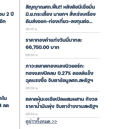
สัญญาณศก.ฟื้น!! หลังดัชนีเชื่อมั่น
มิ.ย.กระเตื้อง นายกฯ สั่งเร่งเครื่อง
อบ 2 ปี
ดันส่งออก-ท่องเที่ยว-ลงทุนต่อ
อีก
09:10 น.
เนื่อง
ราคาทองคำแท่งวันนี้บาทละ
66,750.00 บาท
09:03 น.
ภาวะตลาดทองแดงนิวยอร์ก:
ทองแดงปิดลบ 0.27% ดอลล์แข็ง
ฉุดแรงซื้อ จับตาข้อมูลศก.สหรัฐฯ
08:59 น.
ุดใน
ตลาดหุ้นเอเชียเปิดผสมผสาน กังวล
B ลด
ราคาน้ำมันพุ่ง จับตาจ้างงานสหรัฐฯ
08:54 น.
ดูข่าวทั้งหมด >>