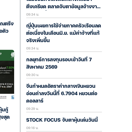
ตึงเครียด ตลาดจับตาข้อมูลจ้างงาน
09:34 น.
สหรัฐคืนนี้
ญาณตรึง
ญี่ปุ่นเผยการใช้จ่ายภาคครัวเรือนลด
อตัว
ต่อเนื่องในเดือนมิ.ย. แม้ค่าจ้างที่แท้
จริงเพิ่มขึ้น
09:34 น.
กลยุทธ์การลงทุนรอบเช้าวันที่ 7
สิงหาคม 2569
09:30 น.
จีนกำหนดอัตราค่ากลางเงินหยวน
อ่อนค่าลงวันนี้ที่ 6.7904 หยวนต่อ
ดอลลาร์
09:29 น.
นกู้
ูงสุด
STOCK FOCUS จับตาหุ้นเด่นวันนี้
09:16 น.