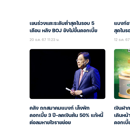
เยนร่วงแตะระดับต่ำสุดในรอบ 5
แบงก์ชา
เดือน หลัง BOJ ยังไม่ขึ้นดอกเบี้ย
สุดในรอ
20 ธ.ค. 67 11:23 น.
12 ธ.ค. 67
คลัง ถกสมาคมแบงก์ เล็งพัก
เงินฝาก
ดอกเบี้ย 3 ปี-ลดเงินต้น 50% แก้หนี้
เดินหน้
ต่อลมหายใจรายย่อย
ดอกเบี้