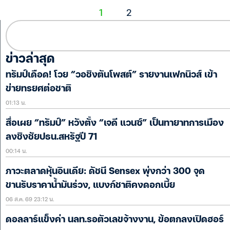
1
2
ข่าวล่าสุด
ทรัมป์เดือด! โวย “วอชิงตันโพสต์” รายงานเฟกนิวส์ เข้า
ข่ายทรยศต่อชาติ
01:13 น.
สื่อเผย “ทรัมป์” หวังตั้ง “เจดี แวนซ์” เป็นทายาทการเมือง
ลงชิงชัยปธน.สหรัฐปี 71
00:14 น.
ภาวะตลาดหุ้นอินเดีย: ดัชนี Sensex พุ่งกว่า 300 จุด
ขานรับราคาน้ำมันร่วง, แบงก์ชาติคงดอกเบี้ย
06 ส.ค. 69 23:12 น.
ดอลลาร์แข็งค่า นลท.รอตัวเลขจ้างงาน, ข้อตกลงเปิดฮอร์