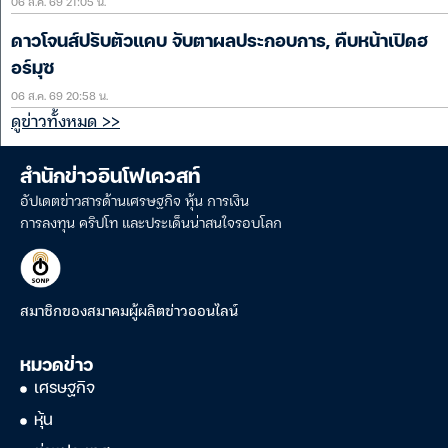
06 ส.ค. 69 21:05 น.
ดาวโจนส์ปรับตัวแคบ จับตาผลประกอบการ, คืบหน้าเปิดฮ
อร์มุซ
06 ส.ค. 69 20:58 น.
ดูข่าวทั้งหมด >>
สำนักข่าวอินโฟเควสท์
อัปเดตข่าวสารด้านเศรษฐกิจ หุ้น การเงิน
การลงทุน คริปโท และประเด็นน่าสนใจรอบโลก
สมาชิกของสมาคมผู้ผลิตข่าวออนไลน์
หมวดข่าว
เศรษฐกิจ
หุ้น