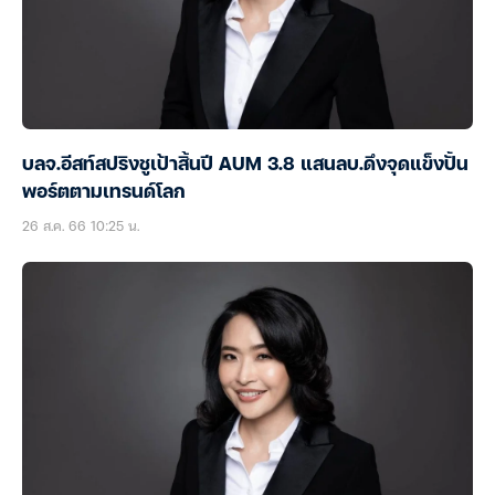
บลจ.อีสท์สปริงชูเป้าสิ้นปี AUM 3.8 แสนลบ.ดึงจุดแข็งปั้น
พอร์ตตามเทรนด์โลก
26 ส.ค. 66 10:25 น.