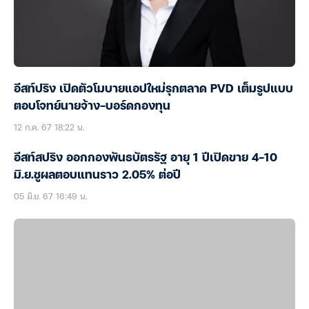
อีสท์ปริง เปิดตัวโมบายแอปใหม่รุกตลาด PVD เต็มรูปแบบ
ตอบโจทย์นายจ้าง-บอร์ดกองทุน
12 ก.ค. 67 18:22 น.
อีสท์สปริง ออกกองพันธบัตรรัฐ อายุ 1 ปีเปิดขาย 4-10
มิ.ย.ชูผลตอบแทนราว 2.05% ต่อปี
05 มิ.ย. 67 16:49 น.