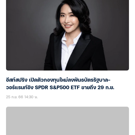
อีสท์สปริง เปิดตัวกองทุนใหม่ลงพันธบัตรรัฐบาล-
วอร์แรนท์อิง SPDR S&P500 ETF ขายถึง 29 ก.ย.
25 ก.ย. 66 14:30 น.