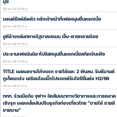
มุซ
06 ส.ค. 69 22:56 น.
บอนด์ยีลด์ดีดตัว หลังเจ้าหน้าที่เฟดหนุนขึ้นดอกเบี้ย
06 ส.ค. 69 22:17 น.
ฮูตีอ้างถล่มทหารรัฐบาลเยเมน เจ็บ-ตายหลายร้อย
06 ส.ค. 69 22:00 น.
ประธานเฟดมินนิอาโปลิสหนุนขึ้นดอกเบี้ยสกัดเงินเฟ้อ
06 ส.ค. 69 21:40 น.
TITLE เผยผลงานโค้งแรก รายได้แตะ 2 พันลบ. รับดีมานด์
ภูเก็ตแกร่ง เตรียมโอนบิ๊กโปรเจกต์รับไฮซีซั่นต่อ H2/69
06 ส.ค. 69 21:12 น.
ททท. ร่วมมือกับ จุฬาฯ จัดสัมมนาทางวิชาการและการตลาด
เชิงรุก เผยเคล็ดลับปรับธุรกิจท่องเที่ยวไทย “ขายได้ ขายดี
ขายนาน”