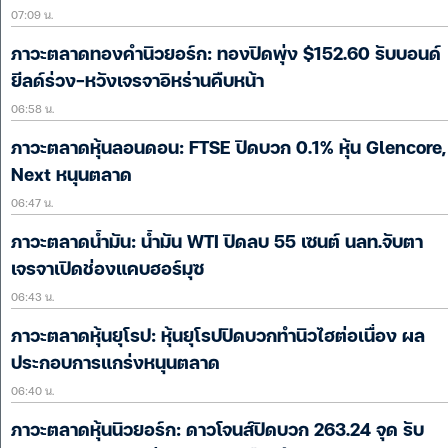
07:09 น.
ภาวะตลาดทองคำนิวยอร์ก: ทองปิดพุ่ง $152.60 รับบอนด์
ยีลด์ร่วง-หวังเจรจาอิหร่านคืบหน้า
06:58 น.
ภาวะตลาดหุ้นลอนดอน: FTSE ปิดบวก 0.1% หุ้น Glencore,
Next หนุนตลาด
06:47 น.
ภาวะตลาดน้ำมัน: น้ำมัน WTI ปิดลบ 55 เซนต์ นลท.จับตา
เจรจาเปิดช่องแคบฮอร์มุซ
06:43 น.
ภาวะตลาดหุ้นยุโรป: หุ้นยุโรปปิดบวกทำนิวไฮต่อเนื่อง ผล
ประกอบการแกร่งหนุนตลาด
06:40 น.
ภาวะตลาดหุ้นนิวยอร์ก: ดาวโจนส์ปิดบวก 263.24 จุด รับ