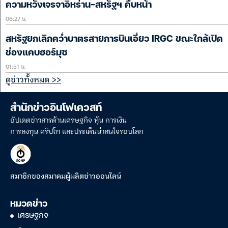
ความหวังเจรจาอิหร่าน-สหรัฐฯ คืบหน้า
06:27 น.
สหรัฐยกเลิกคว่ำบาตรสายการบินเอี่ยว IRGC ขณะใกล้เปิด
ช่องแคบฮอร์มุซ
01:51 น.
ดูข่าวทั้งหมด >>
สำนักข่าวอินโฟเควสท์
อัปเดตข่าวสารด้านเศรษฐกิจ หุ้น การเงิน
การลงทุน คริปโท และประเด็นน่าสนใจรอบโลก
สมาชิกของสมาคมผู้ผลิตข่าวออนไลน์
หมวดข่าว
เศรษฐกิจ