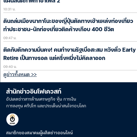
แผนสันติภาพกาซาเฟส 2
10:31 น.
ดินถล่มเมืองนากาโนะของญี่ปุ่นตัดทางเข้าแหล่งท่องเที่ยว
ทำประชาชน-นักท่องเที่ยวติดค้างเกือบ 400 ชีวิต
09:47 น.
ติดกับดักความมั่นคง! คนทำงานรัฐเบื่อสะสม หวังตั๋ว Early
Retire เป็นทางรอด แต่ครึ่งหนึ่งไม่คิดลาออก
09:40 น.
ดูข่าวทั้งหมด >>
สำนักข่าวอินโฟเควสท์
อัปเดตข่าวสารด้านเศรษฐกิจ หุ้น การเงิน
การลงทุน คริปโท และประเด็นน่าสนใจรอบโลก
สมาชิกของสมาคมผู้ผลิตข่าวออนไลน์