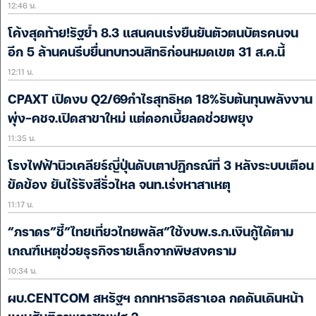
12:46 น.
โค้งสุดท้าย!รัฐย้ำ 8.3 แสนคนเร่งยืนยันตัวตนบัตรคนจน
อีก 5 ล้านคนรีบยื่นทบทวนสิทธิก่อนหมดเขต 31 ส.ค.นี้
12:11 น.
CPAXT เปิดงบ Q2/69กำไรสุทธิหด 18%รับต้นทุนพลังงาน
พุ่ง-คชจ.เปิดสาขาใหม่ แต่ดอกเบี้ยลดช่วยพยุง
11:35 น.
โรงไฟฟ้านิวเคลียร์ญี่ปุ่นดับเตาปฏิกรณ์ที่ 3 หลังระบบเตือน
ขัดข้อง ยันไร้รังสีรั่วไหล จนท.เร่งหาสาเหตุ
11:17 น.
“ภราดร”ชี้”ไทยเที่ยวไทยพลัส”ใช้งบพ.ร.ก.เงินกู้ได้ตาม
เกณฑ์เหตุช่วยธุรกิจรายเล็กจากพิษสงคราม
10:34 น.
ผบ.CENTCOM สหรัฐฯ ถกทหารอิสราเอล กดดันเดินหน้า