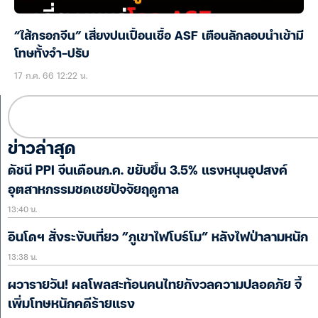
“ไส้กรอกจีน” เสี่ยงปนเปื้อนเชื้อ ASF เตือนลักลอบนำเข้ามี
โทษทั้งจำ-ปรับ
17 ก.ค. 66 12:22 น.
ข่าวล่าสุด
ดัชนี PPI จีนเดือนก.ค. ขยับขึ้น 3.5% แรงหนุนอุปสงค์
อุตสาหกรรมชดเชยปัจจัยฤดูกาล
13:40 น.
อินโดฯ สั่งระงับเที่ยว “ภูเขาไฟโบร์โม” หลังไฟป่าลามหนัก
13:38 น.
ผวารายวัน! ผลโพลสะท้อนคนไทยกังวลความปลอดภัย จี้
เพิ่มโทษหนักคดีร้ายแรง