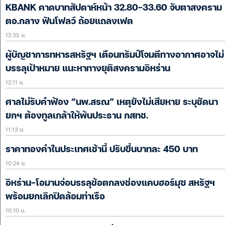
KBANK คาดบาทสัปดาห์หน้า 32.80-33.60 จับตาสงคราม
ตอ.กลาง ฟันโฟลว์ ถ้อยแถลงเฟด
12:35 น.
ผู้บัญชาการทหารสหรัฐฯ เตือนทรัมป์โจมตีทางอากาศอาจไม่
บรรลุเป้าหมาย แนะหาทางยุติสงครามอิหร่าน
12:11 น.
ศาลไม่รับคำฟ้อง “นพ.สรณ” เหตุยังไม่เสียหาย ระบุชัดนา
ยกฯ ต้องทูลเกล้าให้พ้นประธาน กสทช.
11:13 น.
ราคาทองคำในประเทศเช้านี้ ปรับขึ้นบาทละ 450 บาท
10:24 น.
อิหร่าน-โอมานจ่อบรรลุข้อตกลงช่องแคบฮอร์มุซ สหรัฐฯ
พร้อมยกเลิกปิดล้อมท่าเรือ
10:10 น.