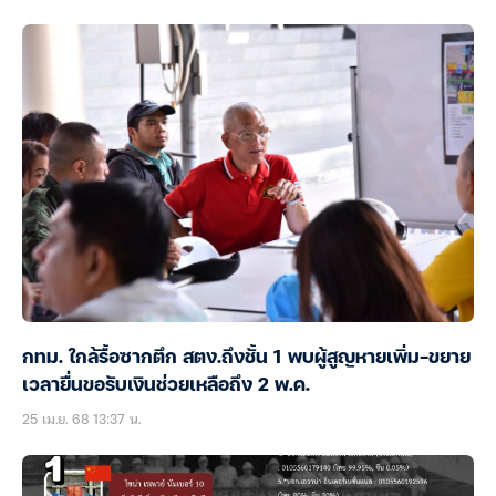
กทม. ใกล้รื้อซากตึก สตง.ถึงชั้น 1 พบผู้สูญหายเพิ่ม-ขยาย
เวลายื่นขอรับเงินช่วยเหลือถึง 2 พ.ค.
25 เม.ย. 68 13:37 น.