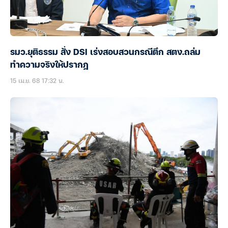
รมว.ยุติธรรม สั่ง DSI เร่งสอบสวนกรณีตึก สตง.ถล่ม
ทำความจริงให้ปรากฎ
15 เม.ย. 68 17:32 น.