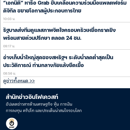
“เอกนิติ” หารือ Grab ขับเคลื่อนความร่วมมือแพลตฟอร์ม
ดิจิทัล ขยายโอกาสผู้ประกอบการไทย
10:03 น.
รัฐบาลส่งทีมดูแลสภาพจิตใจครอบครัวเหยื่อกราดยิง
พร้อมสายด่วนปรึกษา ตลอด 24 ชม.
09:17 น.
อ่างเก็บน้ำใหญ่สุดของสหรัฐฯ ระดับน้ำลดต่ำสุดเป็น
ประวัติการณ์ ท่ามกลางภัยแล้งยืดเยื้อ
08:56 น.
ดูข่าวทั้งหมด >>
สำนักข่าวอินโฟเควสท์
อัปเดตข่าวสารด้านเศรษฐกิจ หุ้น การเงิน
การลงทุน คริปโท และประเด็นน่าสนใจรอบโลก