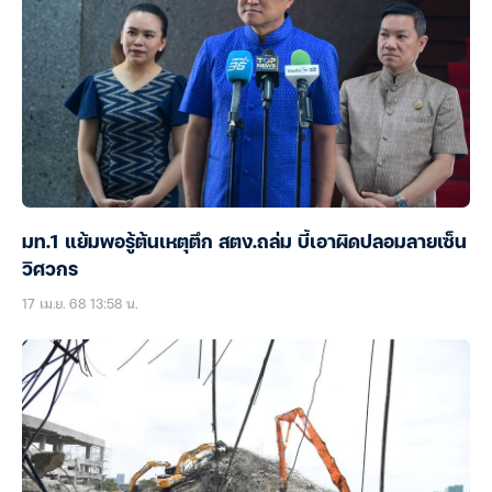
มท.1 แย้มพอรู้ต้นเหตุตึก สตง.ถล่ม บี้เอาผิดปลอมลายเซ็น
วิศวกร
17 เม.ย. 68 13:58 น.