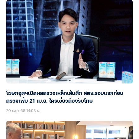
โฆษกอุตฯเปิดผลตรวจเหล็กเส้นตึก สตง.รอบแรกก่อน
ตรวจเพิ่ม 21 เม.ย. ใครเอี่ยวต้องรับโทษ
20 เม.ย. 68 14:03 น.