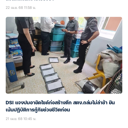
22 เม.ย. 68 11:58 น.
DSI แจงปมอายัดไซด์ก่อสร้างตึก สตง.ถล่มไม่ล่าช้า ยัน
เน้นปฎิบัติการกู้ภัยช่วยชีวิตก่อน
21 เม.ย. 68 10:45 น.