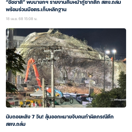
“ชัชชาติ” พบนายกฯ รายงานคืบหน้ากู้ซากตึก สตง.ถล่ม
พร้อมร่วมมือตร.เก็บหลักฐาน
18 เม.ย. 68 15:08 น.
นับถอยหลัง 7 วัน! ลุ้นออกหมายจับคนทำผิดกรณีตึก
สตง.ถล่ม