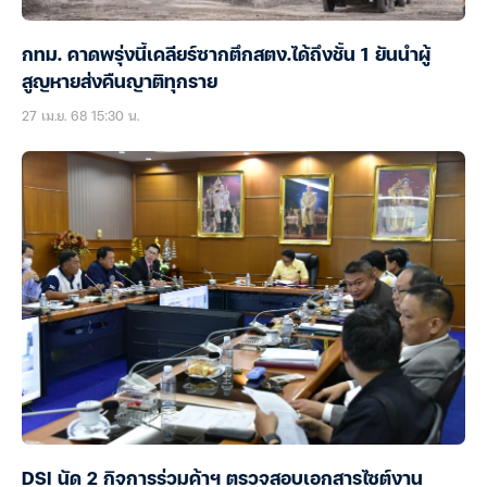
กทม. คาดพรุ่งนี้เคลียร์ซากตึกสตง.ได้ถึงชั้น 1 ยันนำผู้
สูญหายส่งคืนญาติทุกราย
27 เม.ย. 68 15:30 น.
DSI นัด 2 กิจการร่วมค้าฯ ตรวจสอบเอกสารไซต์งาน