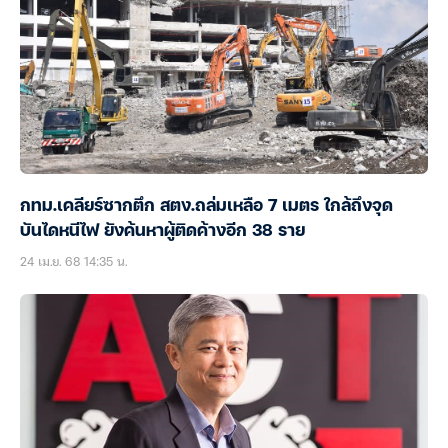
กทม.เคลียร์ซากตึก สตง.ถล่มเหลือ 7 เมตร ใกล้ถึงจุด
บันไดหนีไฟ ยังค้นหาผู้ติดค้างอีก 38 ราย
24 เม.ย. 68 14:35 น.