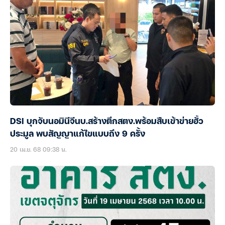
DSI บุกจับนอมินีจีนบ.สร้างตึกสตง.พร้อมสืบเข้าข่ายฮั้ว
ประมูล พบสัญญาแก้ไขแบบถึง 9 ครั้ง
20 เม.ย. 68 09:38 น.