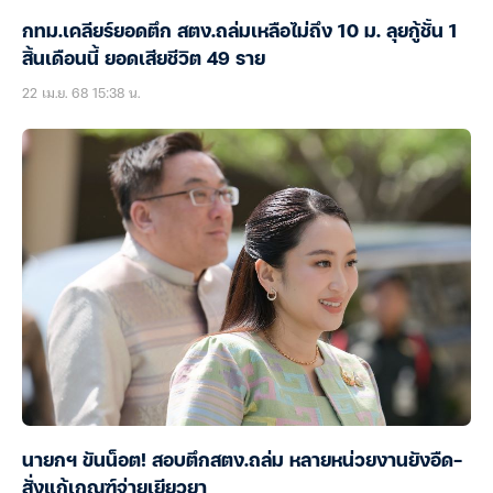
กทม.เคลียร์ยอดตึก สตง.ถล่มเหลือไม่ถึง 10 ม. ลุยกู้ชั้น 1
สิ้นเดือนนี้ ยอดเสียชีวิต 49 ราย
22 เม.ย. 68 15:38 น.
นายกฯ ขันน็อต! สอบตึกสตง.ถล่ม หลายหน่วยงานยังอืด-
สั่งแก้เกณฑ์จ่ายเยียวยา