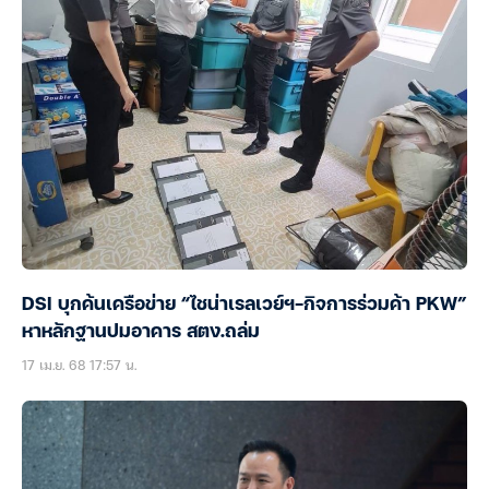
DSI บุกค้นเครือข่าย “ไชน่าเรลเวย์ฯ-กิจการร่วมค้า PKW”
หาหลักฐานปมอาคาร สตง.ถล่ม
17 เม.ย. 68 17:57 น.