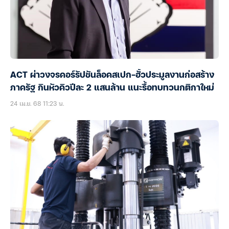
ACT ผ่าวงจรคอร์รัปชันล็อคสเปก-ฮั้วประมูลงานก่อสร้าง
ภาครัฐ กินหัวคิวปีละ 2 แสนล้าน แนะรื้อทบทวนกติกาใหม่
24 เม.ย. 68 11:23 น.