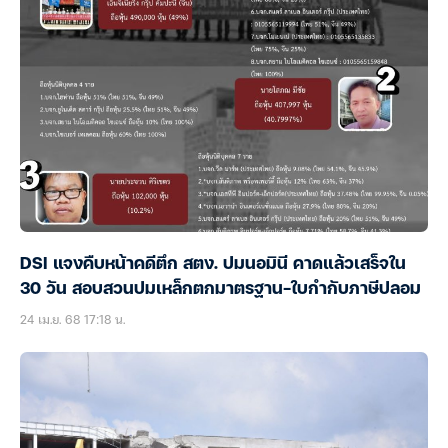
DSI แจงคืบหน้าคดีตึก สตง. ปมนอมินี คาดแล้วเสร็จใน
30 วัน สอบสวนปมเหล็กตกมาตรฐาน-ใบกำกับภาษีปลอม
24 เม.ย. 68 17:18 น.