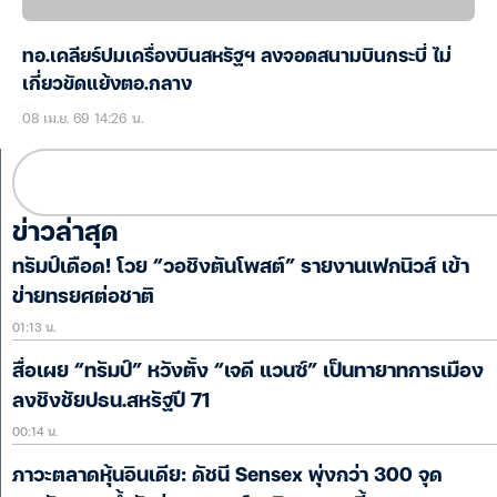
ทอ.เคลียร์ปมเครื่องบินสหรัฐฯ ลงจอดสนามบินกระบี่ ไม่
เกี่ยวขัดแย้งตอ.กลาง
08 เม.ย. 69 14:26 น.
ข่าวล่าสุด
ทรัมป์เดือด! โวย “วอชิงตันโพสต์” รายงานเฟกนิวส์ เข้า
ข่ายทรยศต่อชาติ
01:13 น.
สื่อเผย “ทรัมป์” หวังตั้ง “เจดี แวนซ์” เป็นทายาทการเมือง
ลงชิงชัยปธน.สหรัฐปี 71
00:14 น.
ภาวะตลาดหุ้นอินเดีย: ดัชนี Sensex พุ่งกว่า 300 จุด