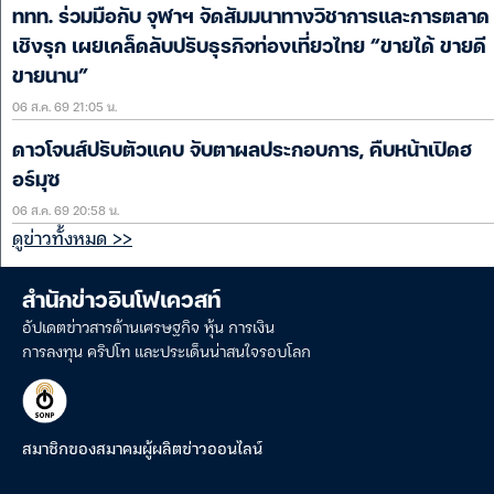
ททท. ร่วมมือกับ จุฬาฯ จัดสัมมนาทางวิชาการและการตลาด
เชิงรุก เผยเคล็ดลับปรับธุรกิจท่องเที่ยวไทย “ขายได้ ขายดี
ขายนาน”
06 ส.ค. 69 21:05 น.
ดาวโจนส์ปรับตัวแคบ จับตาผลประกอบการ, คืบหน้าเปิดฮ
อร์มุซ
06 ส.ค. 69 20:58 น.
ดูข่าวทั้งหมด >>
สำนักข่าวอินโฟเควสท์
อัปเดตข่าวสารด้านเศรษฐกิจ หุ้น การเงิน
การลงทุน คริปโท และประเด็นน่าสนใจรอบโลก
สมาชิกของสมาคมผู้ผลิตข่าวออนไลน์