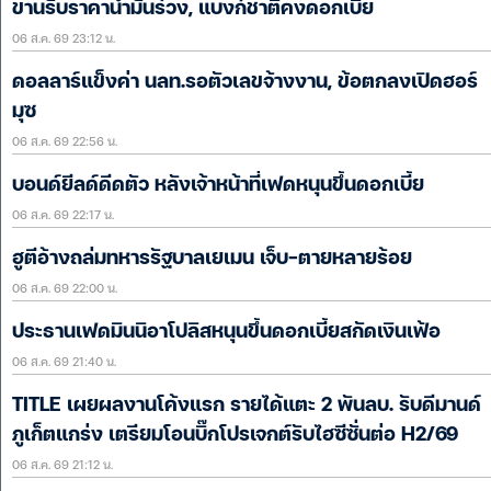
ขานรับราคาน้ำมันร่วง, แบงก์ชาติคงดอกเบี้ย
06 ส.ค. 69 23:12 น.
ดอลลาร์แข็งค่า นลท.รอตัวเลขจ้างงาน, ข้อตกลงเปิดฮอร์
มุซ
06 ส.ค. 69 22:56 น.
บอนด์ยีลด์ดีดตัว หลังเจ้าหน้าที่เฟดหนุนขึ้นดอกเบี้ย
06 ส.ค. 69 22:17 น.
ฮูตีอ้างถล่มทหารรัฐบาลเยเมน เจ็บ-ตายหลายร้อย
06 ส.ค. 69 22:00 น.
ประธานเฟดมินนิอาโปลิสหนุนขึ้นดอกเบี้ยสกัดเงินเฟ้อ
06 ส.ค. 69 21:40 น.
TITLE เผยผลงานโค้งแรก รายได้แตะ 2 พันลบ. รับดีมานด์
ภูเก็ตแกร่ง เตรียมโอนบิ๊กโปรเจกต์รับไฮซีซั่นต่อ H2/69
06 ส.ค. 69 21:12 น.