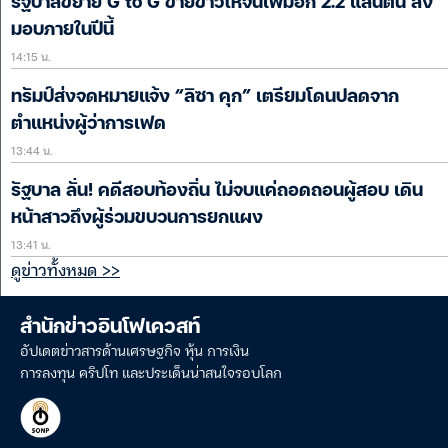
รัฐบาลขยาย G to G ขายข้าวให้จีนเพิ่มอีก 2.2 แสนตัน ส่ง
มอบภายในปีนี้
14:15 น.
ทรัมป์ส่งจดหมายแจ้ง “ลิซา คุก” เตรียมโดนปลดจาก
ตำแหน่งผู้ว่าการเฟด
13:44 น.
รัฐบาล ลั่น! คดีสอบท้องถิ่น ไม่จบแค่ถอดถอนผู้สอบ เดิน
หน้าสาวถึงผู้ร่วมขบวนการยกแผง
13:41 น.
ดูข่าวทั้งหมด >>
สำนักข่าวอินโฟเควสท์
อัปเดตข่าวสารด้านเศรษฐกิจ หุ้น การเงิน
การลงทุน คริปโท และประเด็นน่าสนใจรอบโลก