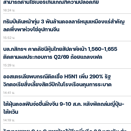
สามารถด้านไซเบอร์เกินเกณฑ์ความปลอดภัย
16:24 น.
ทรัมป์เดินหน้าทุ่ม 3 พันล้านดอลลาร์หนุนเหมืองแร่สำคัญ
ลดพึ่งพาห่วงโซ่อุปทานจีน
15:52 น.
บล.กสิกรฯ คาดดัชนีหุ้นไทยสัปดาห์หน้า 1,560-1,655
ติดตามผลประกอบการ Q2/69 ถ้อยแถลงเฟด
15:29 น.
ออสเตรเลียพบกรณีติดเชื้อ H5N1 เพิ่ม 290% รัฐ
วิกตอเรียสั่งเลี้ยงสัตว์ปีกในโรงเรือนคุมการระบาด
14:41 น.
ไต้ฝุ่นดอลฟินจ่อขึ้นฝั่งจีน 9-10 ส.ค. หลังพัดถล่มญี่ปุ่น-
ไต้หวัน
14:19 น.