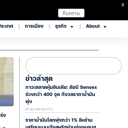
X
รับทราบ
ประเทศ
การเมือง
ธุรกิจ
About
ข่าวล่าสุด
ภาวะตลาดหุ้นอินเดีย: ดัชนี Sensex
ร่วงกว่า 400 จุด กังวลราคาน้ำมัน
พุ่ง
07 ส.ค. 69 23:47 น.
ร่ง
ราคาน้ำมันโลกพุ่งกว่า 1% อิหร่าน
เตรียมแบนเรือสหรัฐผ่านช่องแคบฮ