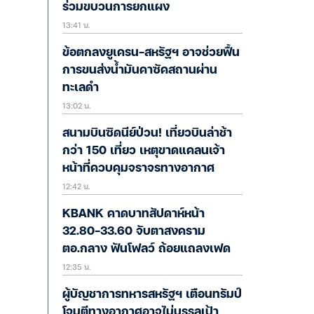
ร่วมขบวนการยกแผง
13:41 น.
ข้อตกลงยูเครน-สหรัฐฯ อาจช่วยฟื้น
การขนส่งน้ำมันคาซัคสถานผ่าน
ทะเลดำ
13:02 น.
สนามบินซิดนีย์ป่วน! เที่ยวบินล่าช้า
กว่า 150 เที่ยว เหตุขาดแคลนเจ้า
หน้าที่ควบคุมจราจรทางอากาศ
12:42 น.
KBANK คาดบาทสัปดาห์หน้า
32.80-33.60 จับตาสงคราม
ตอ.กลาง ฟันโฟลว์ ถ้อยแถลงเฟด
12:35 น.
ผู้บัญชาการทหารสหรัฐฯ เตือนทรัมป์
โจมตีทางอากาศอาจไม่บรรลุเป้า