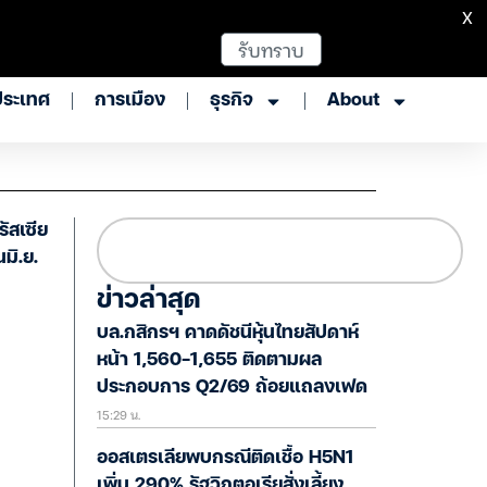
X
รับทราบ
ประเทศ
การเมือง
ธุรกิจ
About
ัสเซีย
มิ.ย.
ข่าวล่าสุด
บล.กสิกรฯ คาดดัชนีหุ้นไทยสัปดาห์
หน้า 1,560-1,655 ติดตามผล
ประกอบการ Q2/69 ถ้อยแถลงเฟด
15:29 น.
ออสเตรเลียพบกรณีติดเชื้อ H5N1
เพิ่ม 290% รัฐวิกตอเรียสั่งเลี้ยง