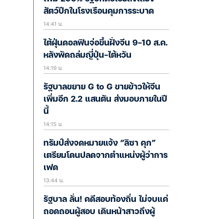
สัตว์ปีกในโรงเรือนคุมการระบาด
14:41 น.
ไต้ฝุ่นดอลฟินจ่อขึ้นฝั่งจีน 9-10 ส.ค.
หลังพัดถล่มญี่ปุ่น-ไต้หวัน
14:19 น.
รัฐบาลขยาย G to G ขายข้าวให้จีน
เพิ่มอีก 2.2 แสนตัน ส่งมอบภายในปี
นี้
14:15 น.
ทรัมป์ส่งจดหมายแจ้ง “ลิซา คุก”
เตรียมโดนปลดจากตำแหน่งผู้ว่าการ
เฟด
13:44 น.
รัฐบาล ลั่น! คดีสอบท้องถิ่น ไม่จบแค่
ถอดถอนผู้สอบ เดินหน้าสาวถึงผู้