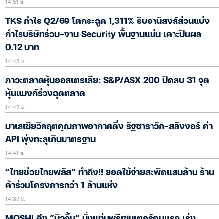
14:51 น.
TKS กำไร Q2/69 โตกระฉูด 1,311% รับอานิสงส์ส่วนแบ่ง
กำไรบริษัทร่วม-งาน Security พื้้นฐานแน่น เคาะปันผล
0.12 บาท
14:43 น.
ภาวะตลาดหุ้นออสเตรเลีย: S&P/ASX 200 ปิดลบ 31 จุด
หุ้นแบงก์ร่วงฉุดตลาด
14:42 น.
มาเลเซียวิกฤตคุณภาพอากาศดิ่ง รัฐซาราวัก-สลังงอร์ ค่า
API พุ่งทะลุเกินมาตรฐาน
14:41 น.
“ไทยช่วยไทยพลัส” ทำถึง!! ยอดใช้จ่ายสะพัดแสนล้าน ร้าน
ค้าร่วมโครงการกว่า 1 ล้านแห่ง
14:37 น.
MOSHI ดึง “บิวกิ้น” นั่งแท่นพรีเซนเตอร์คนแรก เร่ง