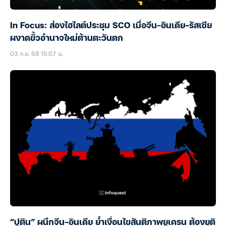
In Focus: ส่องไฮไลต์ประชุม SCO เมื่อจีน-อินเดีย-รัสเซีย
ผงาดขั้วอำนาจใหม่ต้านตะวันตก
03 ก.ย. 68 15:07 น.
“ปูติน” ผนึกจีน-อินเดีย ย้ำเงื่อนไขสันติภาพยูเครน ต้องยุติ