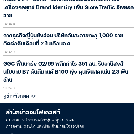
เครื่องกลยุทธ์ Brand Identity เพิ่ม Store Traffic อัพยอด
ขาย
14:34 น.
ภาคธุรกิจญี่ปุ่นยังอ่วม บริษัทล้มละลายทะลุ 1,000 ราย
ติดต่อกันเดือนที่ 2 ในเดือนก.ค.
14:32 น.
GGC ฟื้นแกร่ง Q2/69 พลิกกำไร 351 ลบ. รับอานิสงส์
นโยบาย B7 ดันดีมานด์ B100 พุ่ง ตุนเงินสดแน่น 2.3 พัน
ล้าน
14:29 น.
ดูข่าวทั้งหมด >>
สำนักข่าวอินโฟเควสท์
อัปเดตข่าวสารด้านเศรษฐกิจ หุ้น การเงิน
การลงทุน คริปโท และประเด็นน่าสนใจรอบโลก