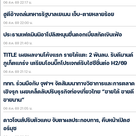
06 ส.ค. 69 22:17 น.
ฮูตีอ้างถล่มทหารรัฐบาลเยเมน เจ็บ-ตายหลายร้อย
06 ส.ค. 69 22:00 น.
ประธานเฟดมินนิอาโปลิสหนุนขึ้นดอกเบี้ยสกัดเงินเฟ้อ
06 ส.ค. 69 21:40 น.
TITLE เผยผลงานโค้งแรก รายได้แตะ 2 พันลบ. รับดีมานด์
ภูเก็ตแกร่ง เตรียมโอนบิ๊กโปรเจกต์รับไฮซีซั่นต่อ H2/69
06 ส.ค. 69 21:12 น.
ททท. ร่วมมือกับ จุฬาฯ จัดสัมมนาทางวิชาการและการตลาด
เชิงรุก เผยเคล็ดลับปรับธุรกิจท่องเที่ยวไทย “ขายได้ ขายดี
ขายนาน”
06 ส.ค. 69 21:05 น.
ดาวโจนส์ปรับตัวแคบ จับตาผลประกอบการ, คืบหน้าเปิดฮ
อร์มุซ