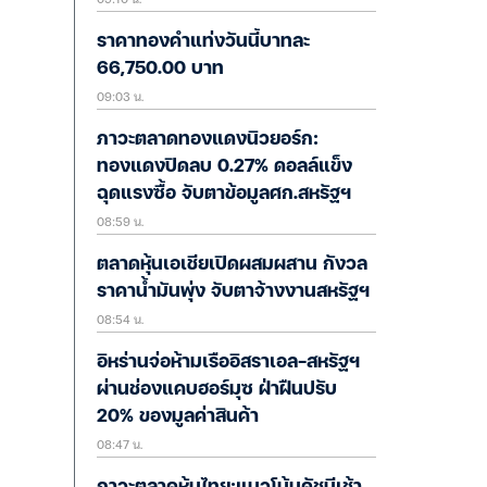
ราคาทองคำแท่งวันนี้บาทละ
66,750.00 บาท
09:03 น.
ภาวะตลาดทองแดงนิวยอร์ก:
ทองแดงปิดลบ 0.27% ดอลล์แข็ง
ฉุดแรงซื้อ จับตาข้อมูลศก.สหรัฐฯ
08:59 น.
ตลาดหุ้นเอเชียเปิดผสมผสาน กังวล
ราคาน้ำมันพุ่ง จับตาจ้างงานสหรัฐฯ
08:54 น.
อิหร่านจ่อห้ามเรืออิสราเอล-สหรัฐฯ
ผ่านช่องแคบฮอร์มุซ ฝ่าฝืนปรับ
20% ของมูลค่าสินค้า
08:47 น.