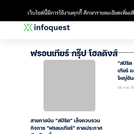
เว็บไซต์นี้มีการใช้งานคุกกี้ ศึกษารายละเอียดเพิ่มเติ
ฟรอนเทียร์ กรุ๊ป โฮลดิงส์
“สปิริ
เทียร์ 
ใหญ่อัน
08 ก.พ. 6
สายการบิน “สปิริต” เล็งควบรวม
กิจการ “ฟรอนเทียร์” คาดประกาศ