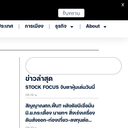
X
รับทราบ
ประเทศ
การเมือง
ธุรกิจ
About
ข่าวล่าสุด
STOCK FOCUS จับตาหุ้นเด่นวันนี้
09:16 น.
สัญญาณศก.ฟื้น!! หลังดัชนีเชื่อมั่น
มิ.ย.กระเตื้อง นายกฯ สั่งเร่งเครื่อง
ดันส่งออก-ท่องเที่ยว-ลงทุนต่อ
09:10 น.
เนื่อง