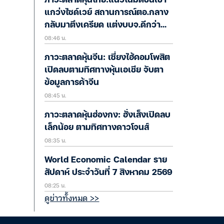
ภาวะตลาดหุ้นไทย:แนวโน้มดัชนีเช้า
แกว่งไซด์เวย์ สถานการณ์ตอ.กลาง
กลับมาตึงเครียด แต่งบบจ.ดีกว่า
08:46 น.
คาดช่วยหนุนตลาด
ภาวะตลาดหุ้นจีน: เซี่ยงไฮ้คอมโพสิต
เปิดลบตามทิศทางหุ้นเอเชีย จับตา
ข้อมูลการค้าจีน
08:45 น.
ภาวะตลาดหุ้นฮ่องกง: ฮั่งเส็งเปิดลบ
เล็กน้อย ตามทิศทางดาวโจนส์
08:35 น.
World Economic Calendar ราย
สัปดาห์ ประจำวันที่ 7 สิงหาคม 2569
08:25 น.
ดูข่าวทั้งหมด >>