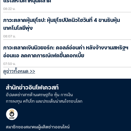
แร่โลหะมีค่าหนุนตลาด
08:22 น.
ภาวะตลาดหุ้นยุโรป: หุ้นยุโรปปิดนิวไฮวันที่ 4 ขานรับหุ้น
เทคโนโลยีพุ่ง
08:07 น.
ภาวะตลาดเงินนิวยอร์ก: ดอลล์อ่อนค่า หลังจ้างงานสหรัฐฯ
อ่อนแอ ลดคาดการณ์เฟดขึ้นดอกเบี้ย
07:50 น.
ดูข่าวทั้งหมด >>
สำนักข่าวอินโฟเควสท์
อัปเดตข่าวสารด้านเศรษฐกิจ หุ้น การเงิน
การลงทุน คริปโท และประเด็นน่าสนใจรอบโลก
สมาชิกของสมาคมผู้ผลิตข่าวออนไลน์