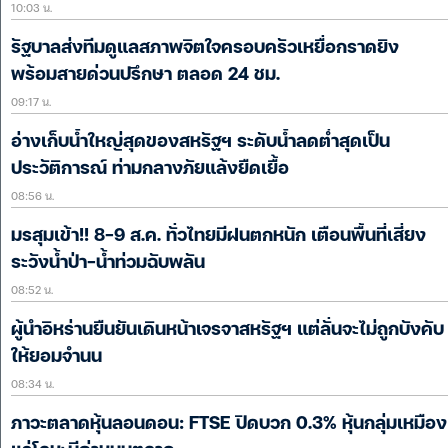
10:03 น.
รัฐบาลส่งทีมดูแลสภาพจิตใจครอบครัวเหยื่อกราดยิง
พร้อมสายด่วนปรึกษา ตลอด 24 ชม.
09:17 น.
อ่างเก็บน้ำใหญ่สุดของสหรัฐฯ ระดับน้ำลดต่ำสุดเป็น
ประวัติการณ์ ท่ามกลางภัยแล้งยืดเยื้อ
08:56 น.
มรสุมเข้า!! 8-9 ส.ค. ทั่วไทยมีฝนตกหนัก เตือนพื้นที่เสี่ยง
ระวังน้ำป่า-น้ำท่วมฉับพลัน
08:52 น.
ผู้นำอิหร่านยืนยันเดินหน้าเจรจาสหรัฐฯ แต่ลั่นจะไม่ถูกบังคับ
ให้ยอมจำนน
08:34 น.
ภาวะตลาดหุ้นลอนดอน: FTSE ปิดบวก 0.3% หุ้นกลุ่มเหมือง