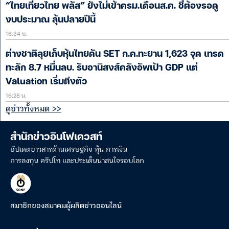
“ไทยเที่ยวไทย พลัส” ยังไม่เข้าครม.เดือนส.ค. ชี้ต้องรอดู
งบประมาณ ลุ้นปลายปีนี้
16:34 น.
ต่างชาติลุยเก็บหุ้นไทยดัน SET ก.ค.ทะยาน 1,623 จุด เทรด
ทะลัก 8.7 หมื่นลบ. รับอานิสงส์คลังอัพเป้า GDP แต่
Valuation เริ่มตึงตัว
16:28 น.
ดูข่าวทั้งหมด >>
สำนักข่าวอินโฟเควสท์
อัปเดตข่าวสารด้านเศรษฐกิจ หุ้น การเงิน
การลงทุน คริปโท และประเด็นน่าสนใจรอบโลก
สมาชิกของสมาคมผู้ผลิตข่าวออนไลน์