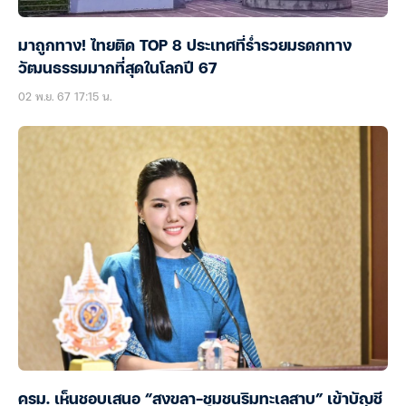
มาถูกทาง! ไทยติด TOP 8 ประเทศที่ร่ำรวยมรดกทาง
วัฒนธรรมมากที่สุดในโลกปี 67
02 พ.ย. 67 17:15 น.
ครม. เห็นชอบเสนอ “สงขลา-ชุมชนริมทะเลสาบ” เข้าบัญชี