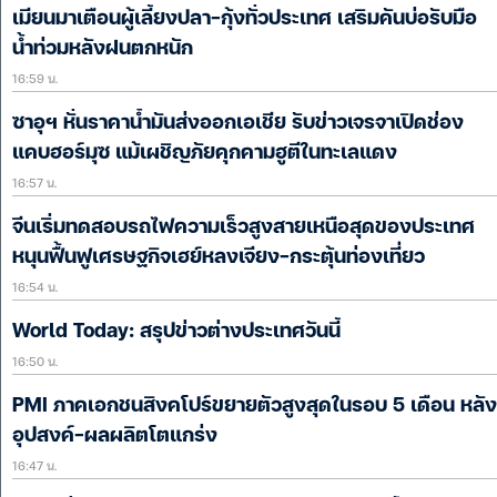
เมียนมาเตือนผู้เลี้ยงปลา-กุ้งทั่วประเทศ เสริมคันบ่อรับมือ
น้ำท่วมหลังฝนตกหนัก
16:59 น.
ซาอุฯ หั่นราคาน้ำมันส่งออกเอเชีย รับข่าวเจรจาเปิดช่อง
แคบฮอร์มุซ แม้เผชิญภัยคุกคามฮูตีในทะเลแดง
16:57 น.
จีนเริ่มทดสอบรถไฟความเร็วสูงสายเหนือสุดของประเทศ
หนุนฟื้นฟูเศรษฐกิจเฮย์หลงเจียง-กระตุ้นท่องเที่ยว
16:54 น.
World Today: สรุปข่าวต่างประเทศวันนี้
16:50 น.
PMI ภาคเอกชนสิงคโปร์ขยายตัวสูงสุดในรอบ 5 เดือน หลัง
อุปสงค์-ผลผลิตโตแกร่ง
16:47 น.