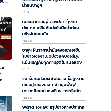
ครบ
น้ำมันซาอุฯ
17:00 น.
เมียนมาเตือนผู้เลี้ยงปลา-กุ้งทั่ว
ประเทศ เสริมคันบ่อรับมือน้ำท่วม
หลังฝนตกหนัก
16:59 น.
ซาอุฯ หั่นราคาน้ำมันส่งออกเอเชีย
รับข่าวเจรจาเปิดช่องแคบฮอร์มุซ
แม้เผชิญภัยคุกคามฮูตีในทะเลแดง
 x
16:57 น.
ง
จีนเริ่มทดสอบรถไฟความเร็วสูงสาย
ัล
เหนือสุดของประเทศ หนุนฟื้นฟู
เศรษฐกิจเฮย์หลงเจียง-กระตุ้นท่อง
16:54 น.
เที่ยว
World Today: สรุปข่าวต่างประเทศ