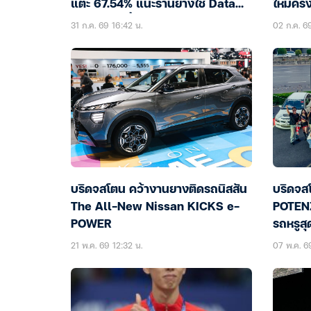
แตะ 67.54% แนะร้านยางใช้ Data
ใหม่ครั
รับมือกำลังซื้อชะลอ
31 ก.ค. 69 16:42 น.
02 ก.ค. 6
บริดจสโตน คว้างานยางติดรถนิสสัน
บริดจสโ
The All-New Nissan KICKS e-
POTENZ
POWER
รถหรูสุ
21 พ.ค. 69 12:32 น.
07 พ.ค. 6