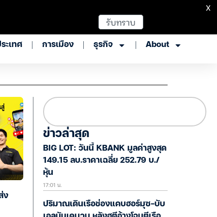
X
รับทราบ
ประเทศ
การเมือง
ธุรกิจ
About
ข่าวล่าสุด
BIG LOT: วันนี้ KBANK มูลค่าสูงสุด
149.15 ลบ.ราคาเฉลี่ย 252.79 บ./
หุ้น
17:01 น.
ส่ง
ปริมาณเดินเรือช่องแคบฮอร์มุซ-บับ
เอลมันเดบวูบ หลังฮูตีอ้างโจมตีเรือ