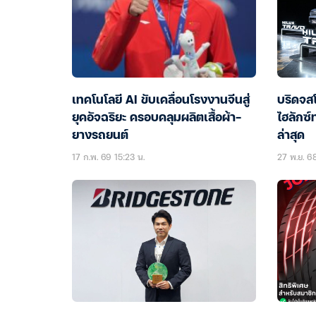
เทคโนโลยี AI ขับเคลื่อนโรงงานจีนสู่
บริดจส
ยุคอัจฉริยะ ครอบคลุมผลิตเสื้อผ้า-
ไฮลักซ์
ยางรถยนต์
ล่าสุด
17 ก.พ. 69 15:23 น.
27 พ.ย. 68