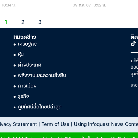
7 10:34 น.
09 ต.ค. 67 10:32 น.
1
2
3
หมวดข่าว
ติด
เศรษฐกิจ
หุ้น
บริษ
ต่างประเทศ
888
ลุม
พลังงานและความยั่งยืน
เลข
การเมือง
ธุรกิจ
ภูมิทัศน์สื่อไทยปีล่าสุด
ivacy Statement
|
Term of Use
|
Using Infoquest News Cont