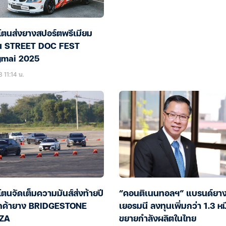
โตนส่งยางสปอร์ตพรีเมียม
าน STREET DOC FEST
gmai 2025
 11:14 น.
ตนจัดเต็มความมันส์ส่งท้ายปี
“คอนติเนนทอลฯ” แบรนด์ยา
ูกค้ายาง BRIDGESTONE
เยอรมนี ลงทุนเพิ่มกว่า 1.3 หม
ZA
ขยายกำลังผลิตในไทย