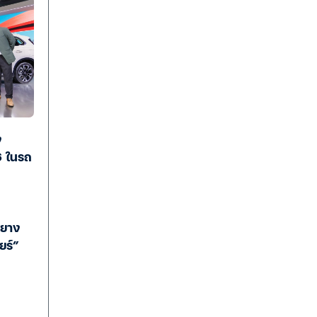
ง
 ในรถ
์ยาง
ยร์”