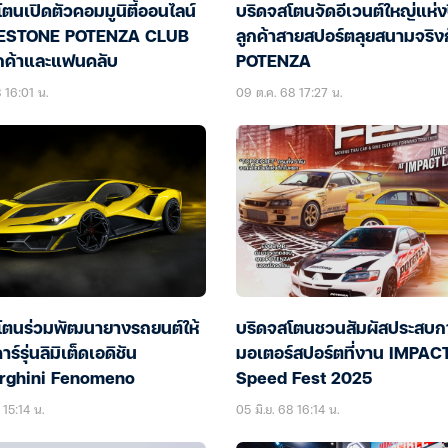
ตนเปิดตัวคอมมูนิตี้ออนไลน์
บริดจสโตนจัดอีเวนต์ใหญ่แห่ง
ESTONE POTENZA CLUB
ลูกค้าสายสปอร์ตลุยสนามจริง
ูกค้าและแฟนคลับ
POTENZA
 16:01 น.
09 ต.ค. 68 17:27 น.
โตนร่วมพัฒนายางรถยนต์ให้
บริดจสโตนชวนสัมผัสประสบก
าร์รุ่นลิมิเต็ดเอดิชัน
มอเตอร์สปอร์ตที่งาน IMPAC
rghini Fenomeno
Speed Fest 2025
 15:14 น.
05 มิ.ย. 68 16:14 น.