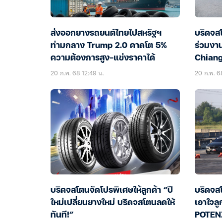
ส่งออกยางรถยนต์ไทยไปสหรัฐฯ
บริดจส
ท่ามกลาง Trump 2.0 คาดโต 5%
ร่วมง
ความต้องการสูง-แข่งราคาได้
Chian
20 ก.พ. 68 12:49 น.
20 ก.พ. 68
บริดจสโตนจัดโปรพิเศษให้ลูกค้า “ปี
บริดจสโ
ใหม่เปลี่ยนยางใหม่ บริดจสโตนลดให้
เอาใจล
ทันที!”
POTEN