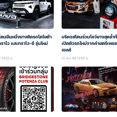
โตนยืนหนึ่งยางติดรถโตโยต้า
บริดจสโตนร่วมโชว์ยางสุดล้ำที
ทราโว และทราโว-อี รุ่นใหม่
เปิดตัวรถใหม่จากค่ายตรีเพชรอ
เซลส์
 14:22 น.
21 พ.ย. 68 13:50 น.