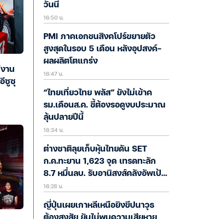
วันนี้
16:50 น.
PMI ภาคเอกชนสิงคโปร์ขยายตัว
สูงสุดในรอบ 5 เดือน หลังอุปสงค์-
ผลผลิตโตแกร่ง
่งาน
16:47 น.
ีซูซุ
“ไทยเที่ยวไทย พลัส” ยังไม่เข้าค
รม.เดือนส.ค. ชี้ต้องรอดูงบประมาณ
ลุ้นปลายปีนี้
16:34 น.
ต่างชาติลุยเก็บหุ้นไทยดัน SET
ก.ค.ทะยาน 1,623 จุด เทรดทะลัก
8.7 หมื่นลบ. รับอานิสงส์คลังอัพเป้า
16:28 น.
GDP แต่ Valuation เริ่มตึงตัว
ญี่ปุ่นเผยเกาหลีเหนือยิงขีปนาวุธ
ต้องสงสัย ยันไม่พบความเสียหาย