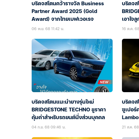
บริดจสโตนคว้ารางวัล Business
บริดจสโ
Partner Award 2025 (Gold
BRIDG
Award) จากไทยเบฟเวอเรจ
เอาใจล
06 พ.ย. 68 11:42 น.
16 ต.ค. 68
บริดจสโตนแนะนำยางรุ่นใหม่
บริดจส
BRIDGESTONE TECHNO ชูราคา
ซูเปอร์ค
คุ้มค่าสำหรับรถยนต์นั่งส่วนบุคคล
Lambo
04 ก.ย. 68 09:46 น.
21 ส.ค. 68