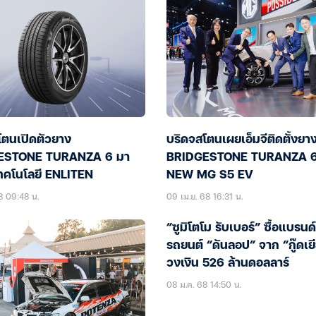
โตนเปิดตัวยาง
บริดจสโตนเผยเอ็มจีติดตั้งยา
ESTONE TURANZA 6 มา
BRIDGESTONE TURANZA 6
ทคโนโลยี ENLITEN
NEW MG S5 EV
8 09:48 น.
09 เม.ย. 68 16:31 น.
“ซูมิโตโม รับเบอร์” ซื้อแบรนด
รถยนต์ “ดันลอป” จาก “กู๊ดเยี
วงเงิน 526 ล้านดอลลาร์
08 ม.ค. 68 14:50 น.