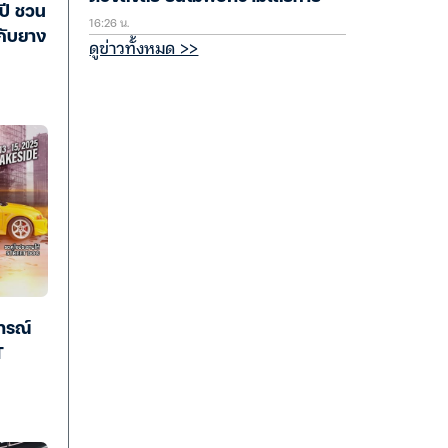
ปี ชวน
16:26 น.
กับยาง
ดูข่าวทั้งหมด >>
ารณ์
T