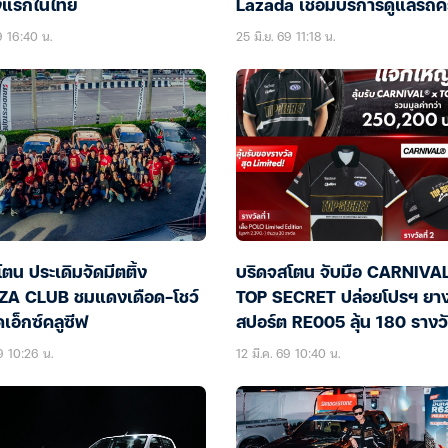
้งแรกในไทย
Lazada เชื่อมบริการดูแลรถ
วงจร
9 16:40 น.
25 มิ.ย. 69 11:18 น.
ตน ประเดิมจัดมีตติ้ง
บริดจสโตน จับมือ CARNIVAL
A CLUB ชมแดงเดือด-โชว์
TOP SECRET ปล่อยโปรฯ ยา
ดเอ็กซ์คลูซีฟ
สปอร์ต RE005 ลุ้น 180 รางว
9 10:26 น.
12 มี.ค. 69 10:40 น.