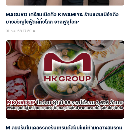
MAGURO เตรียมเปิดตัว KIWAMIYA ร้านแฮมเบิร์กคิว
ยาวขวัญใจฟู๊ดดี้ทั่วโลก จากฟูกูโอกะ
31 ก.ค. 68 17:50 น.
M ลุยปรับโมเดลธุรกิจรับเทรนด์สมัยใหม่ท่ามกลางสมรภูมิ