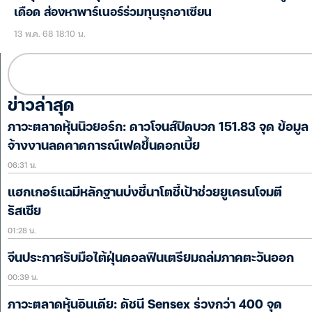
เดือด ส่องหาพาร์เนอร์ร่วมทุนรุกอาเซียน
13 พ.ค. 68 18:10 น.
ข่าวล่าสุด
ภาวะตลาดหุ้นนิวยอร์ก: ดาวโจนส์ปิดบวก 151.83 จุด ข้อมูล
จ้างงานลดคาดการณ์เฟดขึ้นดอกเบี้ย
06:31 น.
แฮกเกอร์แฉมีหลักฐานบ่งชี้นาโตชี้เป้าช่วยยูเครนโจมตี
รัสเซีย
01:28 น.
จีนประกาศรับมือไต้ฝุ่นดอลฟินเตรียมถล่มภาคตะวันออก
00:39 น.
ภาวะตลาดหุ้นอินเดีย: ดัชนี Sensex ร่วงกว่า 400 จุด