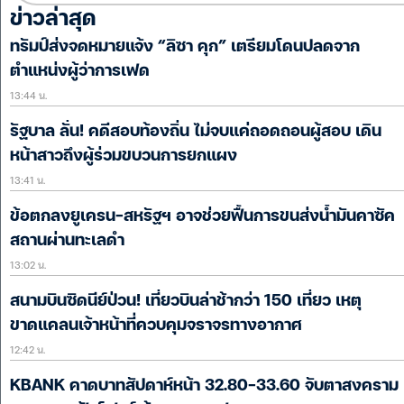
ข่าวล่าสุด
ทรัมป์ส่งจดหมายแจ้ง “ลิซา คุก” เตรียมโดนปลดจาก
ตำแหน่งผู้ว่าการเฟด
13:44 น.
รัฐบาล ลั่น! คดีสอบท้องถิ่น ไม่จบแค่ถอดถอนผู้สอบ เดิน
หน้าสาวถึงผู้ร่วมขบวนการยกแผง
13:41 น.
ข้อตกลงยูเครน-สหรัฐฯ อาจช่วยฟื้นการขนส่งน้ำมันคาซัค
สถานผ่านทะเลดำ
13:02 น.
สนามบินซิดนีย์ป่วน! เที่ยวบินล่าช้ากว่า 150 เที่ยว เหตุ
ขาดแคลนเจ้าหน้าที่ควบคุมจราจรทางอากาศ
12:42 น.
KBANK คาดบาทสัปดาห์หน้า 32.80-33.60 จับตาสงคราม