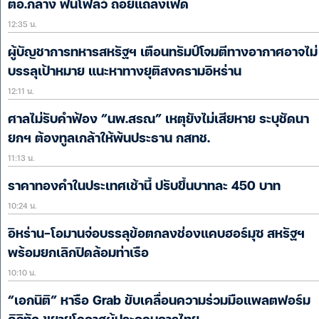
ตอ.กลาง ฟันโฟลว์ ถ้อยแถลงเฟด
12:35 น.
ผู้บัญชาการทหารสหรัฐฯ เตือนทรัมป์โจมตีทางอากาศอาจไม่
บรรลุเป้าหมาย แนะหาทางยุติสงครามอิหร่าน
12:11 น.
ศาลไม่รับคำฟ้อง “นพ.สรณ” เหตุยังไม่เสียหาย ระบุชัดนา
ยกฯ ต้องทูลเกล้าให้พ้นประธาน กสทช.
11:13 น.
ราคาทองคำในประเทศเช้านี้ ปรับขึ้นบาทละ 450 บาท
10:24 น.
อิหร่าน-โอมานจ่อบรรลุข้อตกลงช่องแคบฮอร์มุซ สหรัฐฯ
พร้อมยกเลิกปิดล้อมท่าเรือ
10:10 น.
“เอกนิติ” หารือ Grab ขับเคลื่อนความร่วมมือแพลตฟอร์ม